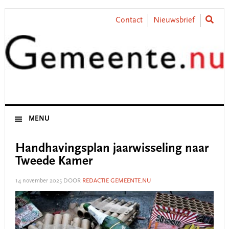
Skip
Skip
Skip
Skip
to
to
to
to
Contact
Nieuwsbrief
primary
main
primary
footer
navigation
content
sidebar
MENU
Handhavingsplan jaarwisseling naar
Tweede Kamer
14 november 2025
DOOR
REDACTIE GEMEENTE.NU