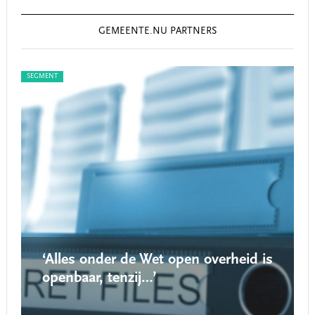
GEMEENTE.NU PARTNERS
SEGMENT
SEG
‘Alles onder de Wet open overheid is
openbaar, tenzij…’