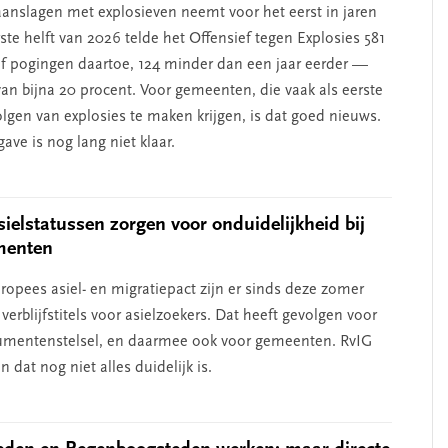
aanslagen met explosieven neemt voor het eerst in jaren
erschap
‘Met een integrale aanpak
rste helft van 2026 telde het Offensief tegen Explosies 581
nis’
kun je de jeugd beter
f pogingen daartoe, 124 minder dan een jaar eerder —
helpen’
van bijna 20 procent. Voor gemeenten, die vaak als eerste
lgen van explosies te maken krijgen, is dat goed nieuws.
ve is nog lang niet klaar.
ielstatussen zorgen voor onduidelijkheid bij
menten
ropees asiel- en migratiepact zijn er sinds deze zomer
verblijfstitels voor asielzoekers. Dat heeft gevolgen voor
umentenstelsel, en daarmee ook voor gemeenten. RvIG
an dat nog niet alles duidelijk is.