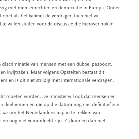
Raad van Europa om te horen wat zij van dit
bezig met mensenrechten en democratie in Europa. Onder
 doet als het kabinet de verdragen toch niet wil
 te willen sluiten voor de discussie die hierover ook in
n discriminatie van mensen met een dubbel paspoort,
n kwijtraken. Maar volgens Opstelten bestaat dit
m en is dit niet strijdig met internationale verdragen.
acht moeten worden. De minister wil ook dat mensen er
n deelnemen en die op die datum nog niet definitief zijn
klaar om het Nederlanderschap in te trekken van
en en nog niet veroordeeld zijn. Zij kunnen dan niet