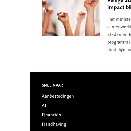
Veilige S
impact bli
Het ministe
samenwerki
Steden en R
programma's
duidelijke 
Footer
SNEL NAAR
Aanbestedingen
AI
Financiën
Handhaving