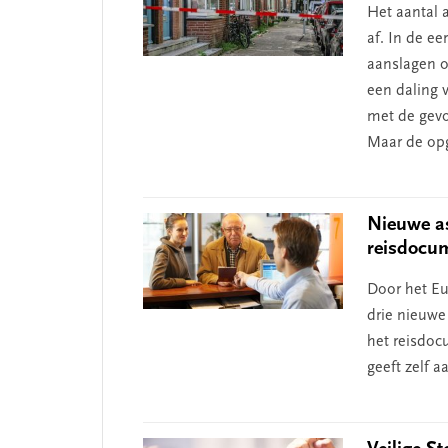
Het aantal 
 missie van Segment
‘Persoonlijk leid
af. In de ee
begint bij zelfken
aanslagen o
een daling 
met de gevo
Maar de opga
Nieuwe as
reisdocu
Door het Eu
drie nieuwe 
het reisdoc
geeft zelf a