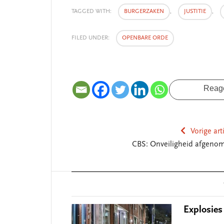
TAGGED WITH:
BURGERZAKEN
,
JUSTITIE
,
FILED UNDER:
OPENBARE ORDE
Reag
SEGMENT
Vorige art
CBS: Onveiligheid afgeno
Reader
Interactions
Explosies