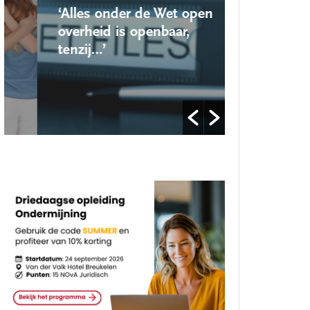
‘Alles onder de Wet open
‘Nieuwe lo
overheid is openbaar,
school ro
tenzij…’
op’