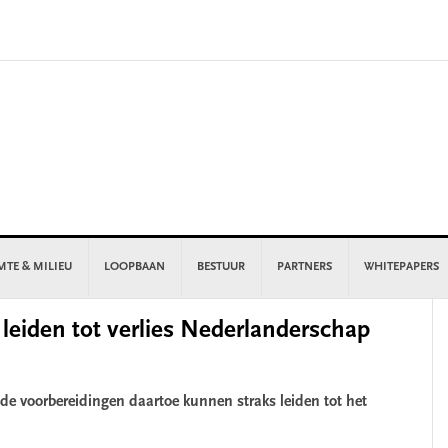
MTE & MILIEU
LOOPBAAN
BESTUUR
PARTNERS
WHITEPAPERS
P
 leiden tot verlies Nederlanderschap
S
k de voorbereidingen daartoe kunnen straks leiden tot het