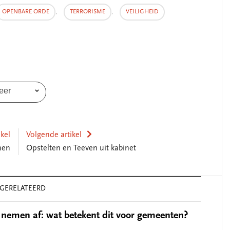
OPENBARE ORDE
,
TERRORISME
,
VEILIGHEID
eer
SEGMENT
ikel
Volgende artikel
men
Opstelten en Teeven uit kabinet
GERELATEERD
 nemen af: wat betekent dit voor gemeenten?