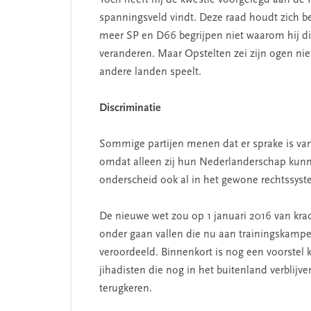
Toch heeft hij de kwestie voorgelegd aan de 
spanningsveld vindt. Deze raad houdt zich 
meer SP en D66 begrijpen niet waarom hij dit
veranderen. Maar Opstelten zei zijn ogen niet
andere landen speelt.
Discriminatie
Sommige partijen menen dat er sprake is va
omdat alleen zij hun Nederlanderschap kunne
onderscheid ook al in het gewone rechtssystee
De nieuwe wet zou op 1 januari 2016 van kr
onder gaan vallen die nu aan trainingskampe
veroordeeld. Binnenkort is nog een voorstel 
jihadisten die nog in het buitenland verblijv
terugkeren.