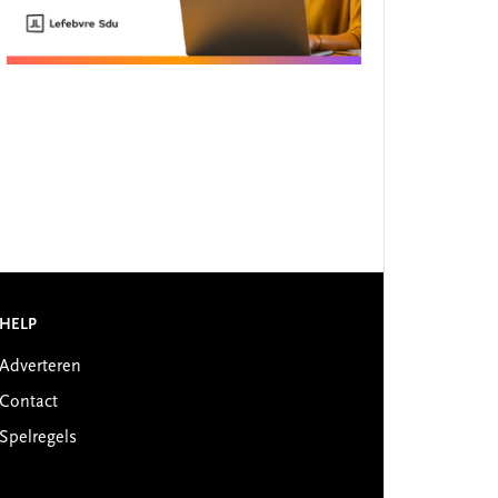
HELP
Adverteren
Contact
Spelregels