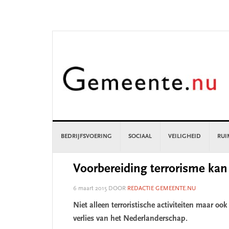
Skip
Skip
Skip
Skip
to
to
to
to
primary
main
primary
footer
navigation
content
sidebar
BEDRIJFSVOERING
SOCIAAL
VEILIGHEID
RUI
Voorbereiding terrorisme kan
6 maart 2015
DOOR
REDACTIE GEMEENTE.NU
Niet alleen terroristische activiteiten maar oo
verlies van het Nederlanderschap.