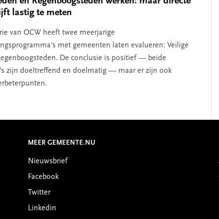
teden en Regenboogsteden werken: maar directe
jft lastig te meten
rie van OCW heeft twee meerjarige
ngsprogramma's met gemeenten laten evalueren: Veilige
egenboogsteden. De conclusie is positief — beide
 zijn doeltreffend en doelmatig — maar er zijn ook
verbeterpunten.
MEER GEMEENTE.NU
Nieuwsbrief
Facebook
Twitter
Linkedin