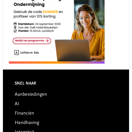
Footer
SNEL NAAR
Aanbestedingen
AI
Financiën
Handhaving