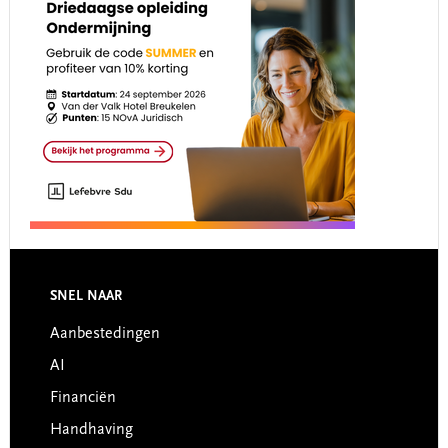
Footer
SNEL NAAR
Aanbestedingen
AI
Financiën
Handhaving