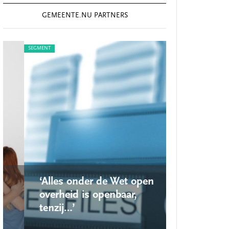
GEMEENTE.NU PARTNERS
SEGMENT
SEGMENT
‘Alles onder de Wet open
‘Nieuwe lo
overheid is openbaar,
school ro
tenzij…’
op’