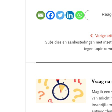
Reag
Vorige art
Subsidies en aanbestedingen niet inzet
tegen topinkom
Reader
Interactions
Vraag na 
Mag ik een 
van Inlicht
inschrijfte
antwoorden 