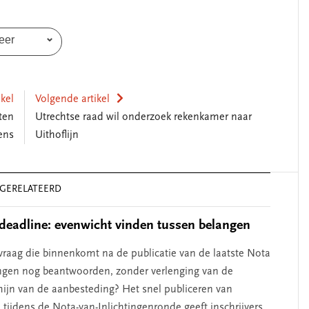
eer
ikel
Volgende artikel
ten
Utrechtse raad wil onderzoek rekenkamer naar
ens
Uithoflijn
GERELATEERD
deadline: evenwicht vinden tussen belangen
vraag die binnenkomt na de publicatie van de laatste Nota
ingen nog beantwoorden, zonder verlenging van de
rmijn van de aanbesteding? Het snel publiceren van
tijdens de Nota-van-Inlichtingenronde geeft inschrijvers