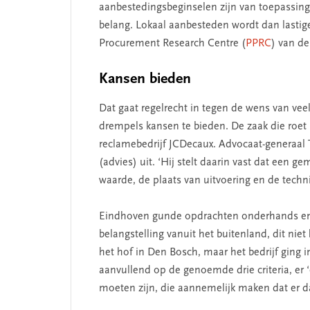
aanbestedingsbeginselen zijn van toepassing 
belang. Lokaal aanbesteden wordt dan lastig
Procurement Research Centre (
PPRC
) van de
SEGMENT
Kansen bieden
Dat gaat regelrecht in tegen de wens van v
drempels kansen te bieden. De zaak die roet 
reclamebedrijf JCDecaux. Advocaat-generaal 
(advies) uit. ‘Hij stelt daarin vast dat een 
waarde, de plaats van uitvoering en de techni
Eindhoven gunde opdrachten onderhands en 
belangstelling vanuit het buitenland, dit ni
 missie van Segment
‘Persoonlijk leid
het hof in Den Bosch, maar het bedrijf ging 
begint bij zelfken
aanvullend op de genoemde drie criteria, er
moeten zijn, die aannemelijk maken dat er da