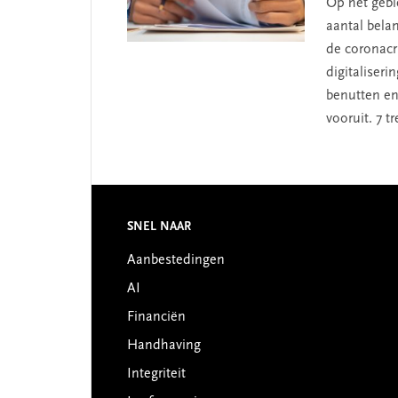
Op het gebi
aantal bela
de coronac
digitaliser
benutten en v
vooruit. 7 
Footer
SNEL NAAR
Aanbestedingen
AI
Financiën
Handhaving
Integriteit