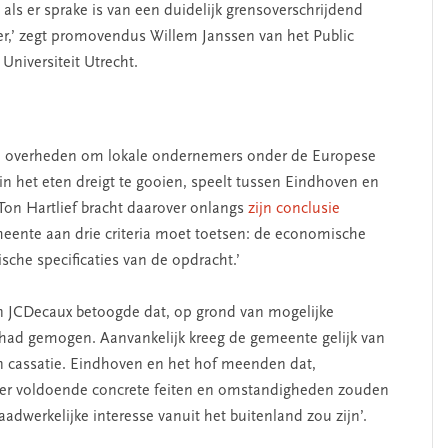
als er sprake is van een duidelijk grensoverschrijdend
er,’ zegt promovendus Willem Janssen van het Public
 Universiteit Utrecht.
SEGMENT
eel overheden om lokale ondernemers onder de Europese
in het eten dreigt te gooien, speelt tussen Eindhoven en
Ton Hartlief bracht daarover onlangs
zijn conclusie
gemeente aan drie criteria moet toetsen: de economische
sche specificaties van de opdracht.’
JCDecaux betoogde dat, op grond van mogelijke
et had gemogen. Aanvankelijk kreeg de gemeente gelijk van
erschap
‘Met een integrale aanpak
in cassatie. Eindhoven en het hof meenden dat,
nis’
kun je de jeugd beter
 ‘er voldoende concrete feiten en omstandigheden zouden
helpen’
adwerkelijke interesse vanuit het buitenland zou zijn’.