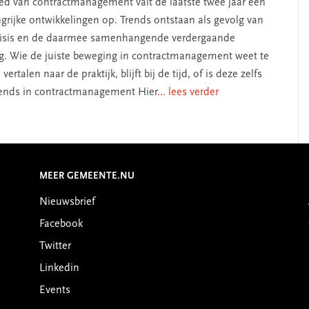
ed van contractmanagement valt de laatste twee jaar een
ngrijke ontwikkelingen op. Trends ontstaan als gevolg van
risis en de daarmee samenhangende verdergaande
ing. Wie de juiste beweging in contractmanagement weet te
ertalen naar de praktijk, blijft bij de tijd, of is deze zelfs
trends in contractmanagement Hier
... lees verder
MEER GEMEENTE.NU
Nieuwsbrief
Facebook
Twitter
Linkedin
Events