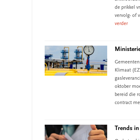
de prikkel v
vervolg- of 
verder
Ministeri
Gemeenten w
Klimaat (EZ
gasleveranc
oktober moe
bereid die 
contract m
Trends i