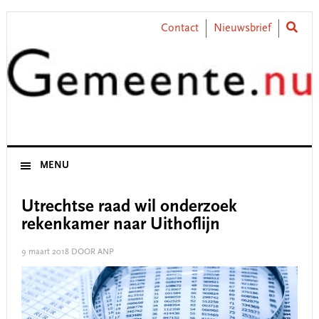
Skip
Skip
Skip
Skip
to
to
to
to
Contact
Nieuwsbrief
primary
main
primary
footer
navigation
content
sidebar
MENU
Utrechtse raad wil onderzoek
rekenkamer naar Uithoflijn
9 maart 2018
DOOR ANP