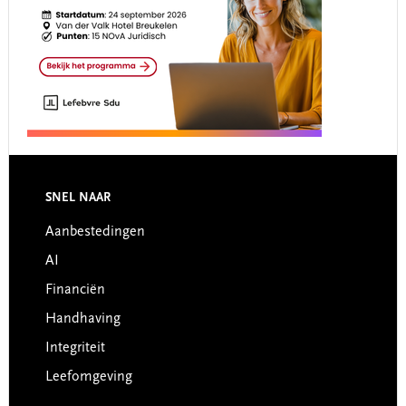
Footer
SNEL NAAR
Aanbestedingen
AI
Financiën
Handhaving
Integriteit
Leefomgeving