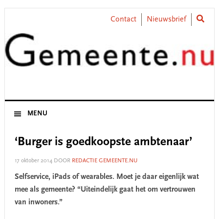
Skip
Skip
Skip
Skip
to
to
to
to
Contact
Nieuwsbrief
primary
main
primary
footer
navigation
content
sidebar
MENU
‘Burger is goedkoopste ambtenaar’
17 oktober 2014
DOOR
REDACTIE GEMEENTE.NU
Selfservice, iPads of wearables. Moet je daar eigenlijk wat
mee als gemeente? “Uiteindelijk gaat het om vertrouwen
van inwoners.”