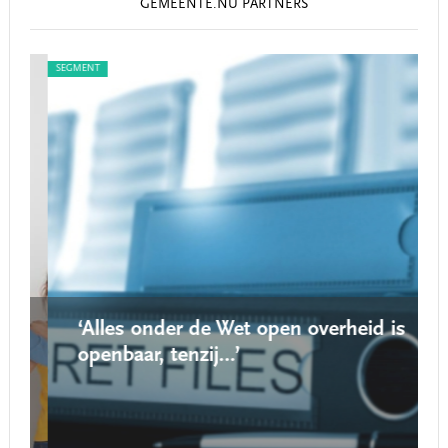
GEMEENTE.NU PARTNERS
SEGMENT
SEG
‘Alles onder de Wet open overheid is
openbaar, tenzij…’