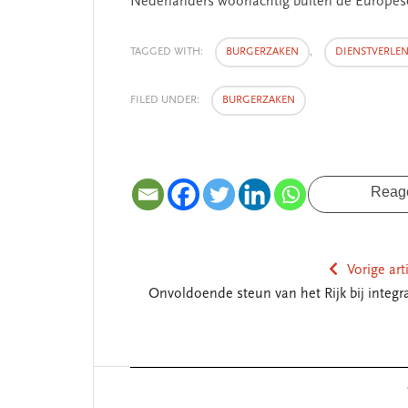
Nederlanders woonachtig buiten de Europes
TAGGED WITH:
BURGERZAKEN
,
DIENSTVERLE
FILED UNDER:
BURGERZAKEN
Reag
Vorige art
Onvoldoende steun van het Rijk bij integra
Reader
Interactions