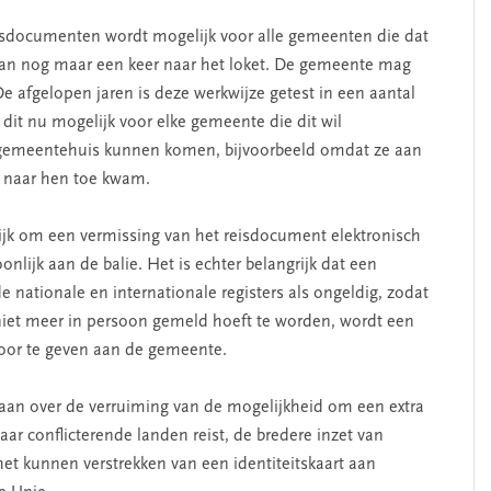
eisdocumenten wordt mogelijk voor alle gemeenten die dat
dan nog maar een keer naar het loket. De gemeente mag
De afgelopen jaren is deze werkwijze getest in een aantal
SEGMENT
dit nu mogelijk voor elke gemeente die dit wil
et gemeentehuis kunnen komen, bijvoorbeeld omdat ze aan
e naar hen toe kwam.
k om een vermissing van het reisdocument elektronisch
nlijk aan de balie. Het is echter belangrijk dat een
nationale en internationale registers als ongeldig, zodat
iet meer in persoon gemeld hoeft te worden, wordt een
or te geven aan de gemeente.
erschap
‘Met een integrale aanpak
gaan over de verruiming van de mogelijkheid om een extra
nis’
kun je de jeugd beter
ar conflicterende landen reist, de bredere inzet van
helpen’
t kunnen verstrekken van een identiteitskaart aan