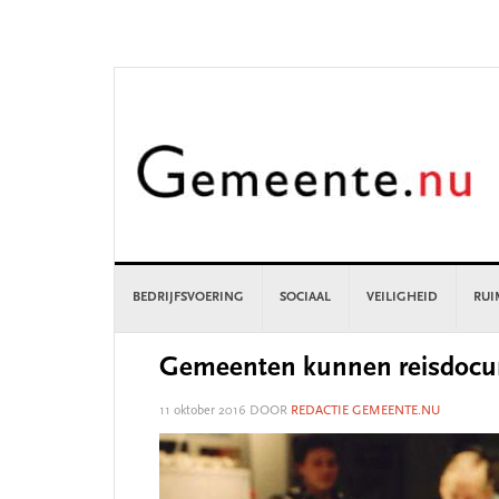
Skip
Skip
Skip
Skip
to
to
to
to
primary
main
primary
footer
navigation
content
sidebar
BEDRIJFSVOERING
SOCIAAL
VEILIGHEID
RUI
Gemeenten kunnen reisdocu
11 oktober 2016
DOOR
REDACTIE GEMEENTE.NU