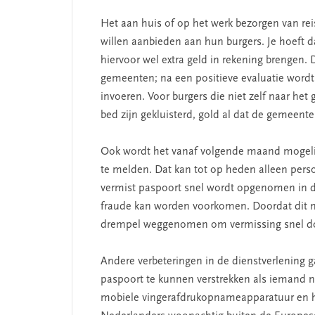
Het aan huis of op het werk bezorgen van r
willen aanbieden aan hun burgers. Je hoeft 
hiervoor wel extra geld in rekening brengen. 
SEGMENT
gemeenten; na een positieve evaluatie wordt 
invoeren. Voor burgers die niet zelf naar h
bed zijn gekluisterd, gold al dat de gemeent
Ook wordt het vanaf volgende maand mogelij
te melden. Dat kan tot op heden alleen persoo
vermist paspoort snel wordt opgenomen in de 
fraude kan worden voorkomen. Doordat dit n
drempel weggenomen om vermissing snel do
 missie van Segment
‘Persoonlijk leid
Andere verbeteringen in de dienstverlening 
begint bij zelfken
paspoort te kunnen verstrekken als iemand na
mobiele vingerafdrukopnameapparatuur en he