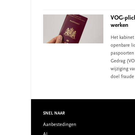
VOG-plic
werken
Het kabinet
openbare li
paspoorten 
Gedrag (VOG
wijziging va
doel fraude
Footer
SNEL NAAR
Aanbestedingen
AI