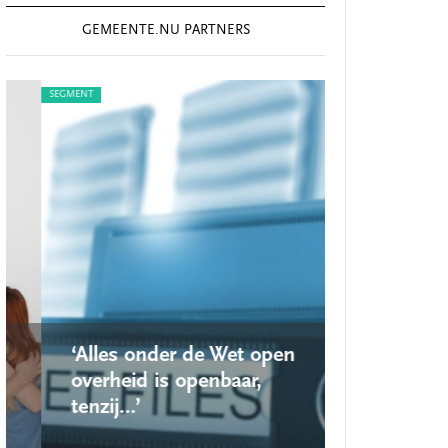
GEMEENTE.NU PARTNERS
SEGMENT
SEGMENT
‘Alles onder de Wet open
‘Nieuwe lo
overheid is openbaar,
school ro
tenzij…’
op’