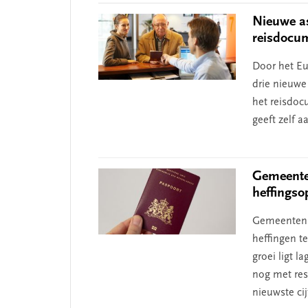
Nieuwe as
reisdocu
Door het Eu
drie nieuwe 
het reisdoc
geeft zelf a
Gemeenten
heffingso
Gemeenten v
heffingen t
groei ligt 
nog met resp
nieuwste ci