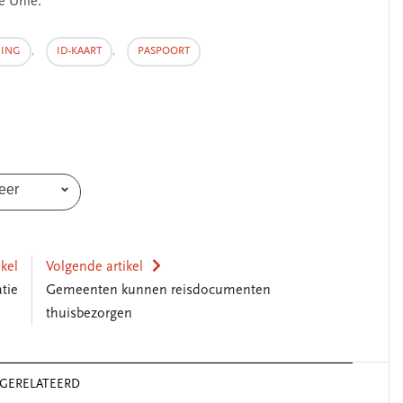
e Unie.
NING
,
ID-KAART
,
PASPOORT
eer
ikel
Volgende artikel
tie
Gemeenten kunnen reisdocumenten
thuisbezorgen
GERELATEERD