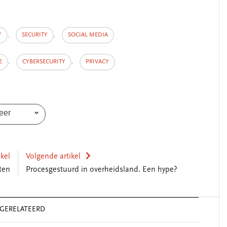
Y
,
SECURITY
,
SOCIAL MEDIA
E
,
CYBERSECURITY
,
PRIVACY
eer
ikel
Volgende artikel
ten
Procesgestuurd in overheidsland. Een hype?
GERELATEERD