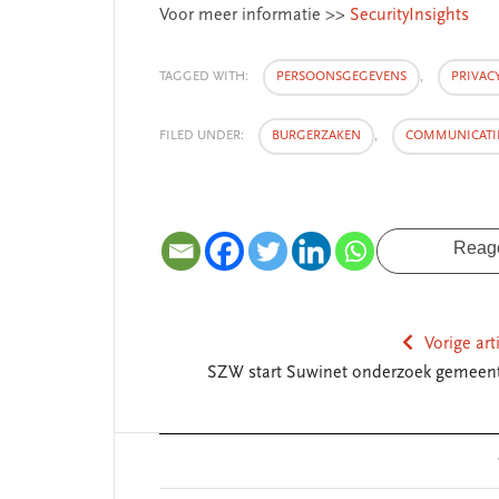
Voor meer informatie >>
SecurityInsights
TAGGED WITH:
PERSOONSGEGEVENS
,
PRIVAC
FILED UNDER:
BURGERZAKEN
,
COMMUNICATI
Reag
Vorige art
SZW start Suwinet onderzoek gemeen
Reader
Interactions