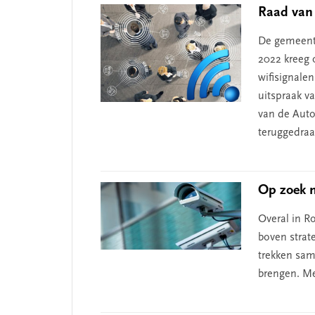
Raad van 
De gemeente
2022 kreeg 
wifisignalen
uitspraak va
van de Auto
teruggedra
Op zoek n
Overal in R
boven strat
trekken sam
brengen. Me