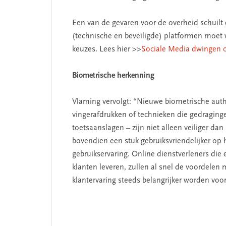
Een van de gevaren voor de overheid schuilt e
(technische en beveiligde) platformen moet 
keuzes. Lees hier >>
Sociale Media dwingen o
ENT
SEGMENT
Biometrische herkenning
Vlaming vervolgt: “Nieuwe biometrische aut
vingerafdrukken of technieken die gedraging
toetsaanslagen – zijn niet alleen veiliger 
bovendien een stuk gebruiksvriendelijker op
gebruikservaring. Online dienstverleners die
klanten leveren, zullen al snel de voordelen
klantervaring steeds belangrijker worden voor 
De missie van Segment
‘Persoonlijk le
begint bij zelfk