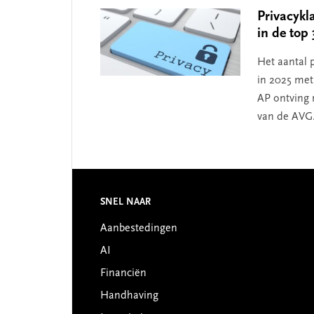
Privacykl
in de top 
Het aantal 
in 2025 met
AP ontving 
van de AVG
Footer
SNEL NAAR
Aanbestedingen
AI
Financiën
Handhaving