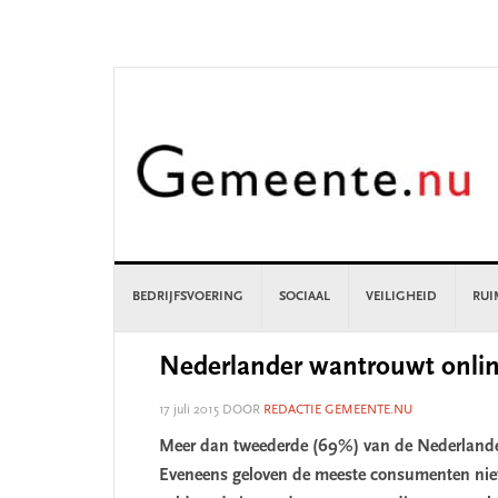
Skip
Skip
Skip
Skip
to
to
to
to
primary
main
primary
footer
navigation
content
sidebar
BEDRIJFSVOERING
SOCIAAL
VEILIGHEID
RUI
Nederlander wantrouwt onlin
17 juli 2015
DOOR
REDACTIE GEMEENTE.NU
Meer dan tweederde (69%) van de Nederlander
Eveneens geloven de meeste consumenten nie