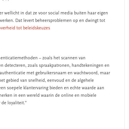
r wellicht in dat ze voor social media buiten haar eigen
werken. Dat levert beheersproblemen op en dwingt tot
verheid tot beleidskeuzes
SEGMENT
henticatiemethoden – zoals het scannen van
en detecteren, zoals spraakpatronen, handtekeningen en
dan authenticatie met gebruikersnaam en wachtwoord, maar
 het gebied van snelheid, eenvoud en de algehele
 een soepele klantervaring bieden en echte waarde aan
 merken in een wereld waarin de online en mobiele
de loyaliteit.”
iderschap
‘Met een integrale aanpak
ennis’
kun je de jeugd beter
helpen’