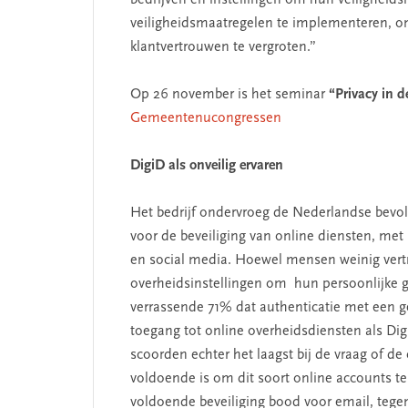
bedrijven en instellingen om hun veiligheid
veiligheidsmaatregelen te implementeren, o
klantvertrouwen te vergroten.”
Op 26 november is het seminar
“Privacy in d
Gemeentenucongressen
DigiD als onveilig ervaren
Het bedrijf ondervroeg de Nederlandse bevol
voor de beveiliging van online diensten, met
en social media. Hoewel mensen weinig ver
overheidsinstellingen om hun persoonlijke 
verrassende 71% dat authenticatie met een 
toegang tot online overheidsdiensten als Di
scoorden echter het laagst bij de vraag of 
voldoende is om dit soort online accounts t
voldoende beveiliging bood voor email, tege