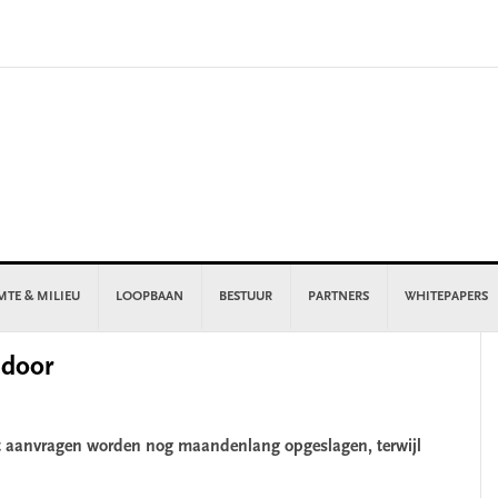
MTE & MILIEU
LOOPBAAN
BESTUUR
PARTNERS
WHITEPAPERS
P
 door
S
t aanvragen worden nog maandenlang opgeslagen, terwijl