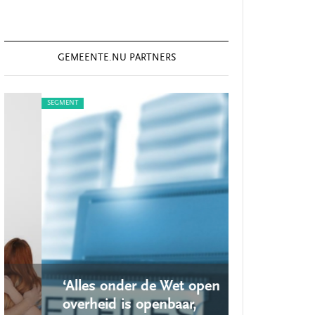
GEMEENTE.NU PARTNERS
SEGMENT
SEGMENT
‘Alles onder de Wet open
‘Nieuwe lo
overheid is openbaar,
school ro