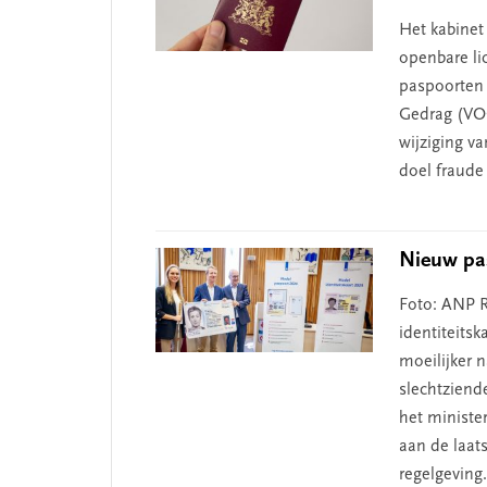
Het kabinet
openbare li
paspoorten 
Gedrag (VOG
wijziging va
doel fraude
Nieuw pas
Foto: ANP 
identiteits
moeilijker n
slechtziend
het ministe
aan de laat
regelgeving.