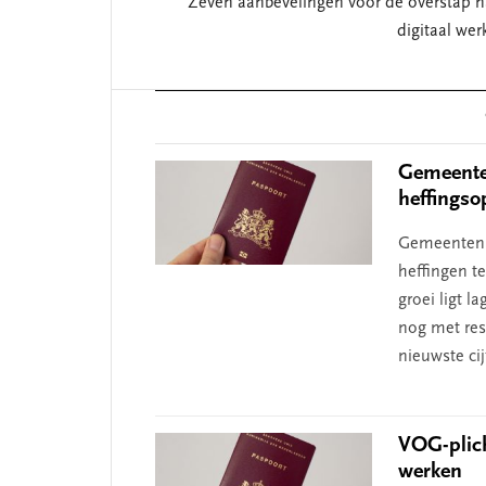
Zeven aanbevelingen voor de overstap n
digitaal wer
Reader
Interactions
Gemeenten
heffingso
Gemeenten v
heffingen t
groei ligt 
nog met resp
nieuwste ci
VOG-plic
werken