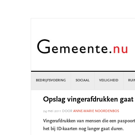
Skip
Skip
Skip
Skip
to
to
to
to
primary
main
primary
footer
navigation
content
sidebar
BEDRIJFSVOERING
SOCIAAL
VEILIGHEID
RUI
Opslag vingerafdrukken gaat
24 mei 2011
DOOR
ANNE-MARIE NOORDENBOS
Vingerafdrukken van mensen die een paspoor
het bij ID-kaarten nog langer gaat duren.