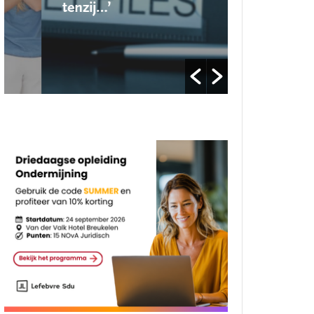
tenzij…’
op’