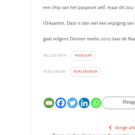
een chip van het paspoort zelf, maar dit zou
ID-kaarten. Daar is dan wel een wijziging va
gaat volgens Donner medio 2012 naar de Raa
SEGMENT
TAGGED WITH:
PASPOORT
FILED UNDER:
BURGERZAKEN
Reag
 missie van Segment
‘Persoonlijk leid
Vorige art
begint bij zelfken