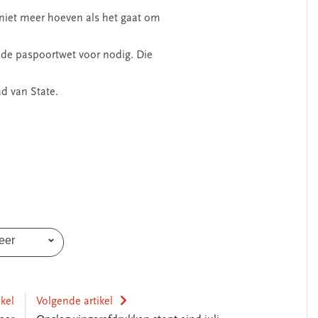
 niet meer hoeven als het gaat om
n de paspoortwet voor nodig. Die
d van State.
SEGMENT
eer
erschap
‘Met een integrale aanpak
ikel
Volgende artikel
nis’
kun je de jeugd beter