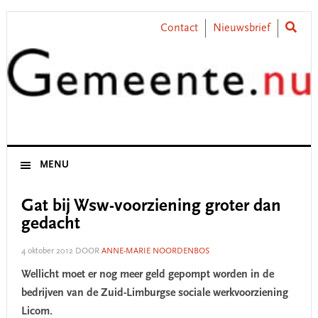
Skip
Skip
Skip
Skip
to
to
to
to
Contact
Nieuwsbrief
primary
main
primary
footer
navigation
content
sidebar
MENU
Gat bij Wsw-voorziening groter dan
gedacht
4 oktober 2012
DOOR
ANNE-MARIE NOORDENBOS
Wellicht moet er nog meer geld gepompt worden in de
bedrijven van de Zuid-Limburgse sociale werkvoorziening
Licom.