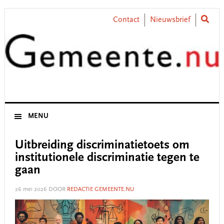
Skip
Skip
Skip
Skip
to
to
to
to
Contact
Nieuwsbrief
primary
main
primary
footer
navigation
content
sidebar
MENU
Uitbreiding discriminatietoets om
institutionele discriminatie tegen te
gaan
26 mei 2026
DOOR
REDACTIE GEMEENTE.NU