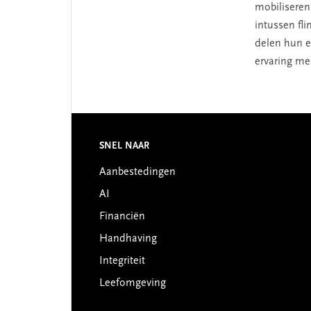
mobiliseren
intussen fl
delen hun e
ervaring m
Footer
SNEL NAAR
Aanbestedingen
AI
Financiën
Handhaving
Integriteit
Leefomgeving