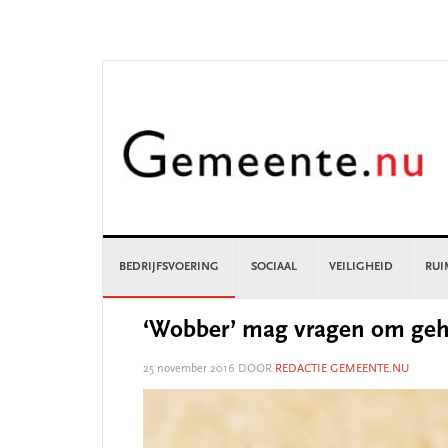
Skip
Skip
Skip
Skip
to
to
to
to
primary
main
primary
footer
navigation
content
sidebar
BEDRIJFSVOERING
SOCIAAL
VEILIGHEID
RUI
‘Wobber’ mag vragen om geh
25 november 2016
DOOR
REDACTIE GEMEENTE.NU