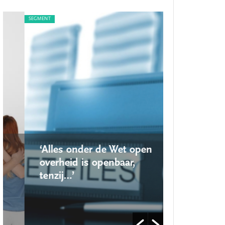
SEGMENT
SEGMENT
‘Alles onder de Wet open
‘Nieuwe lo
overheid is openbaar,
school ro
tenzij…’
op’