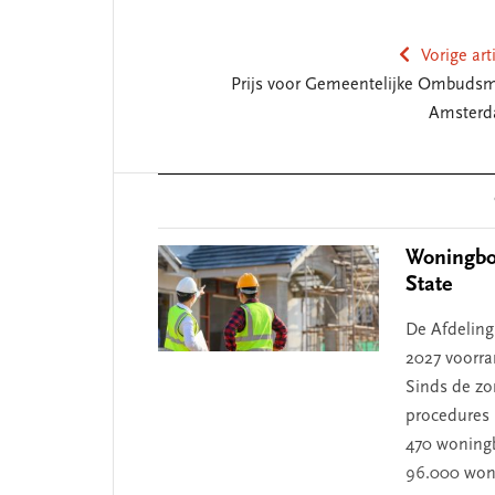
Vorige art
Prijs voor Gemeentelijke Ombuds
Amster
Reader
Interactions
Woningbou
State
De Afdeling 
2027 voorr
Sinds de zo
procedures 
470 woningb
96.000 woni