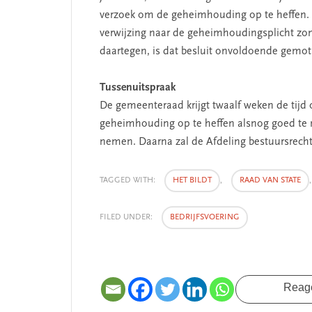
verzoek om de geheimhouding op te heffen.
SEGMENT
verwijzing naar de geheimhoudingsplicht zon
daartegen, is dat besluit onvoldoende gemot
Tussenuitspraak
De gemeenteraad krijgt twaalf weken de tijd 
geheimhouding op te heffen alsnog goed te m
nemen. Daarna zal de Afdeling bestuursrech
TAGGED WITH:
HET BILDT
,
RAAD VAN STATE
 missie van Segment
‘Persoonlijk leid
FILED UNDER:
BEDRIJFSVOERING
begint bij zelfken
Reag