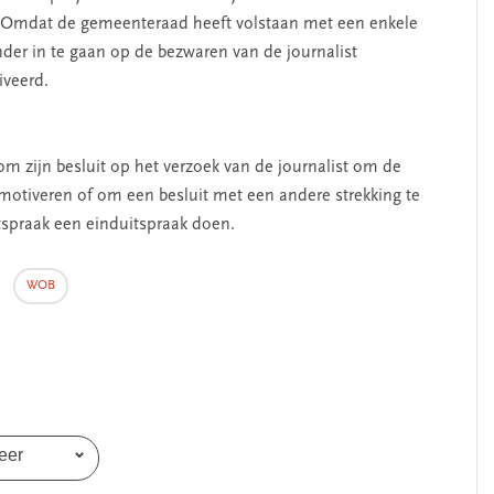
 Omdat de gemeenteraad heeft volstaan met een enkele
SEGMENT
der in te gaan op de bezwaren van de journalist
iveerd.
om zijn besluit op het verzoek van de journalist om de
otiveren of om een besluit met een andere strekking te
tspraak een einduitspraak doen.
,
WOB
erschap
‘Met een integrale aanpak
nis’
kun je de jeugd beter
helpen’
eer