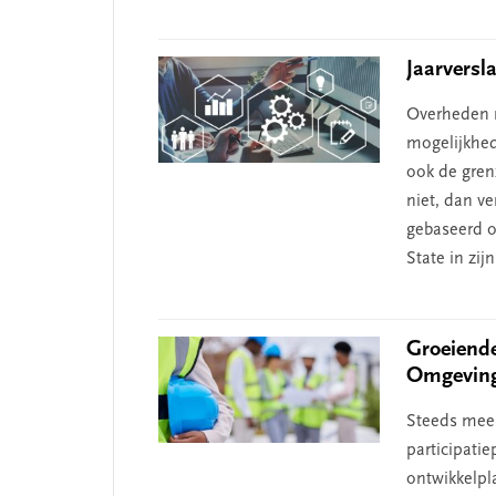
Jaarversl
Overheden m
mogelijkhed
ook de gren
niet, dan ve
gebaseerd o
State in zijn
Groeiende
Omgevin
Steeds meer
participati
ontwikkelpl