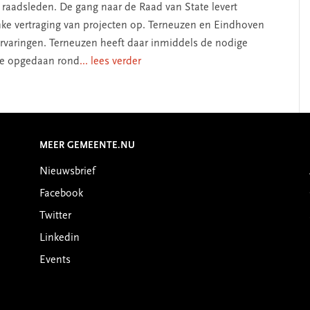
 raadsleden. De gang naar de Raad van State levert
inke vertraging van projecten op. Terneuzen en Eindhoven
rvaringen. Terneuzen heeft daar inmiddels de nodige
ee opgedaan rond
... lees verder
MEER GEMEENTE.NU
Nieuwsbrief
Facebook
Twitter
Linkedin
Events