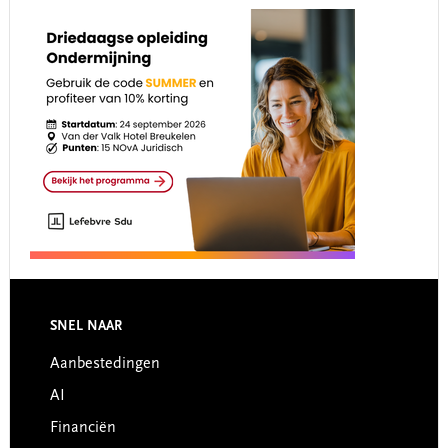
Footer
SNEL NAAR
Aanbestedingen
AI
Financiën