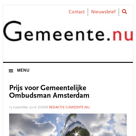
Skip
Skip
Skip
Skip
to
to
to
to
Contact
Nieuwsbrief
primary
main
primary
footer
navigation
content
sidebar
MENU
Prijs voor Gemeentelijke
Ombudsman Amsterdam
15 november 2016
DOOR
REDACTIE GEMEENTE.NU