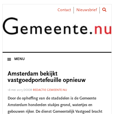
Skip
Skip
Skip
Skip
to
to
to
to
Contact
Nieuwsbrief
primary
main
primary
footer
navigation
content
sidebar
MENU
Amsterdam bekijkt
vastgoedportefeuille opnieuw
18 mei 2015
DOOR
REDACTIE GEMEENTE.NU
Door de opheffing van de stadsdelen is de Gemeente
Amsterdam honderden stukjes grond, watertjes en
gebouwen rijker. De dienst Gemeentelijk Vastgoed bracht