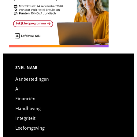
Footer
SNEL NAAR
Aanbestedingen
AI
Financiën
Handhaving
Integriteit
Leefomgeving