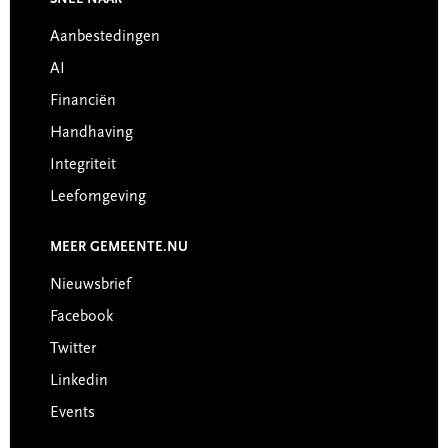
Footer
SNEL NAAR
Aanbestedingen
AI
Financiën
Handhaving
Integriteit
Leefomgeving
MEER GEMEENTE.NU
Nieuwsbrief
Facebook
Twitter
Linkedin
Events