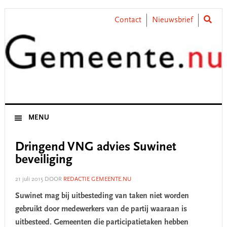
Skip
Skip
Skip
Skip
to
to
to
to
Contact
Nieuwsbrief
primary
main
primary
footer
navigation
content
sidebar
MENU
Dringend VNG advies Suwinet
beveiliging
21 juli 2015
DOOR
REDACTIE GEMEENTE.NU
Suwinet mag bij uitbesteding van taken niet worden
gebruikt door medewerkers van de partij waaraan is
uitbesteed. Gemeenten die participatietaken hebben