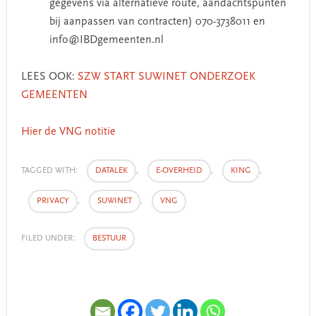
gegevens via alternatieve route, aandachtspunten
bij aanpassen van contracten) 070-3738011 en
info@IBDgemeenten.nl
LEES OOK:
SZW START SUWINET ONDERZOEK
GEMEENTEN
Hier de VNG notitie
TAGGED WITH:
DATALEK
,
E-OVERHEID
,
KING
,
PRIVACY
,
SUWINET
,
VNG
FILED UNDER:
BESTUUR