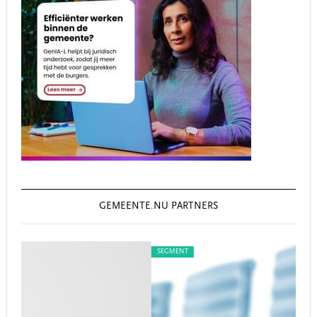
GEMEENTE.NU PARTNERS
SEGMENT
S