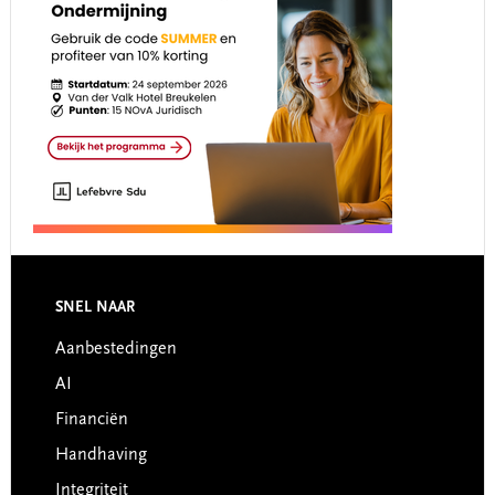
Footer
SNEL NAAR
Aanbestedingen
AI
Financiën
Handhaving
Integriteit