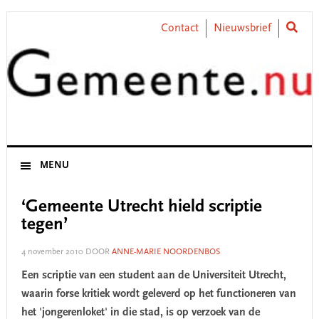
Skip
Skip
Skip
Skip
to
to
to
to
Contact
Nieuwsbrief
primary
main
primary
footer
navigation
content
sidebar
MENU
‘Gemeente Utrecht hield scriptie
tegen’
4 november 2010
DOOR
ANNE-MARIE NOORDENBOS
Een scriptie van een student aan de Universiteit Utrecht,
waarin forse kritiek wordt geleverd op het functioneren van
het 'jongerenloket' in die stad, is op verzoek van de