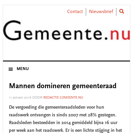
Skip
Skip
Skip
Skip
to
to
to
to
Contact
Nieuwsbrief
primary
main
primary
footer
navigation
content
sidebar
MENU
Mannen domineren gemeenteraad
11 januari 2016
DOOR
REDACTIE GEMEENTE.NU
De vergoeding die gemeenteraadsleden voor hun
raadswerk ontvangen is sinds 2007 met 28% gestegen.
Raadsleden besteedden in 2014 gemiddeld bijna 16 uur
per week aan het raadswerk. Er is een lichte stijging in het