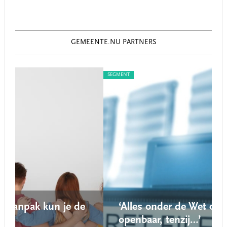
GEMEENTE.NU PARTNERS
SEGMENT
S
e
‘Alles onder de Wet open overheid is
openbaar, tenzij…’