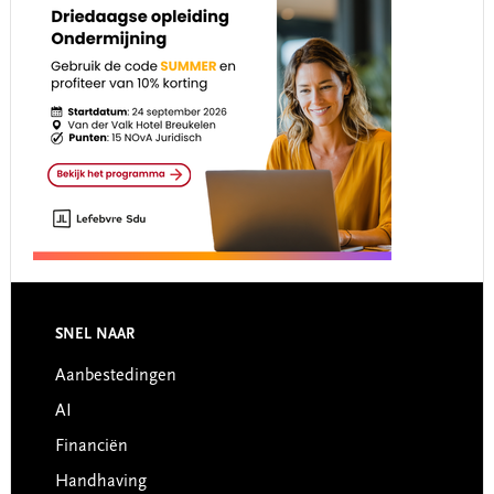
Footer
SNEL NAAR
Aanbestedingen
AI
Financiën
Handhaving