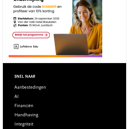
Footer
SNEL NAAR
Aanbestedingen
AI
Financiën
Handhaving
Integriteit