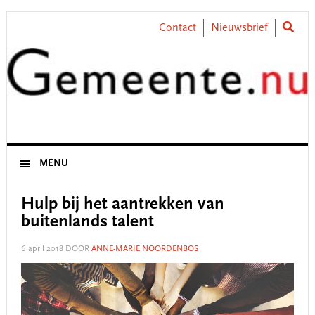
Skip
Skip
Skip
Skip
to
to
to
to
Contact
Nieuwsbrief
primary
main
primary
footer
navigation
content
sidebar
MENU
Hulp bij het aantrekken van
buitenlands talent
6 april 2018
DOOR
ANNE-MARIE NOORDENBOS