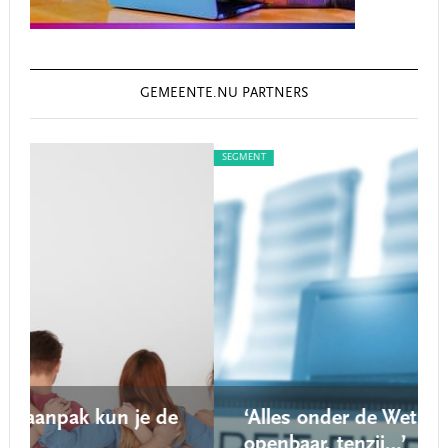
GEMEENTE.NU PARTNERS
SEGMENT
de
‘Alles onder de Wet open overheid is
openbaar, tenzij…’