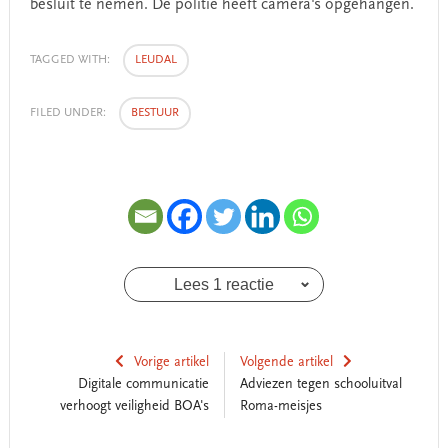
besluit te nemen. De politie heeft camera's opgehangen.
TAGGED WITH:
LEUDAL
FILED UNDER:
BESTUUR
Lees 1 reactie
Vorige artikel
Volgende artikel
Digitale communicatie
Adviezen tegen schooluitval
verhoogt veiligheid BOA's
Roma-meisjes