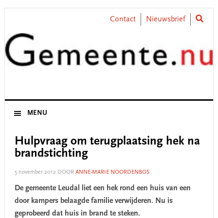
Skip
Skip
Skip
Skip
to
to
to
to
Contact
Nieuwsbrief
primary
main
primary
footer
navigation
content
sidebar
MENU
Hulpvraag om terugplaatsing hek na
brandstichting
5 november 2012
DOOR
ANNE-MARIE NOORDENBOS
De gemeente Leudal liet een hek rond een huis van een
door kampers belaagde familie verwijderen. Nu is
geprobeerd dat huis in brand te steken.