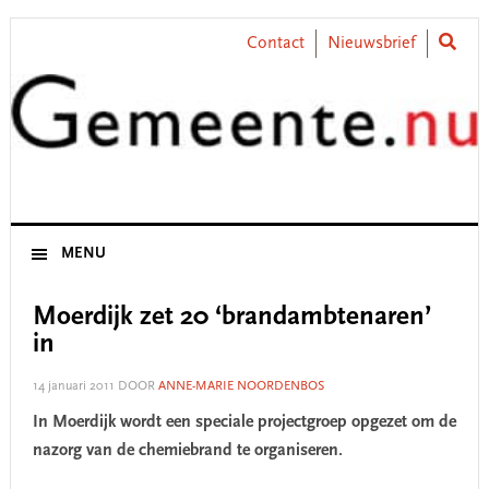
Skip
Skip
Skip
Skip
to
to
to
to
Contact
Nieuwsbrief
primary
main
primary
footer
navigation
content
sidebar
MENU
Moerdijk zet 20 ‘brandambtenaren’
in
14 januari 2011
DOOR
ANNE-MARIE NOORDENBOS
In Moerdijk wordt een speciale projectgroep opgezet om de
nazorg van de chemiebrand te organiseren.