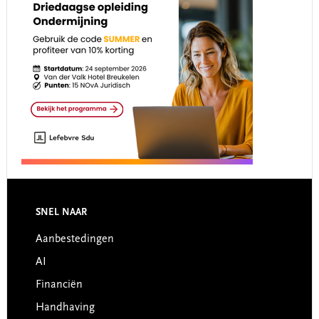
Footer
SNEL NAAR
Aanbestedingen
AI
Financiën
Handhaving