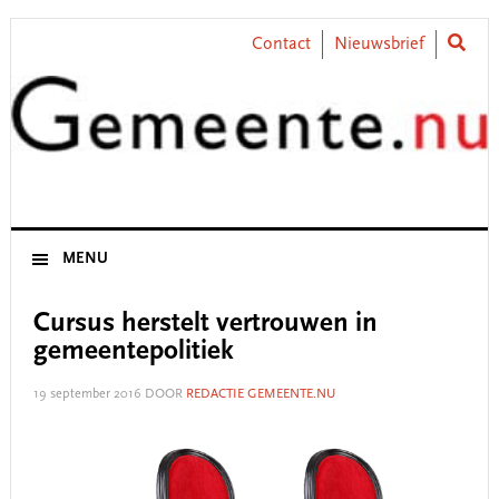
Skip
Skip
Skip
Skip
to
to
to
to
Contact
Nieuwsbrief
primary
main
primary
footer
navigation
content
sidebar
MENU
Cursus herstelt vertrouwen in
gemeentepolitiek
19 september 2016
DOOR
REDACTIE GEMEENTE.NU