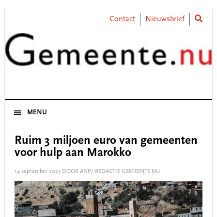
Skip
Skip
Skip
Skip
to
to
to
to
Contact
Nieuwsbrief
primary
main
primary
footer
navigation
content
sidebar
MENU
Ruim 3 miljoen euro van gemeenten
voor hulp aan Marokko
14 september 2023
DOOR ANP/ REDACTIE GEMEENTE.NU