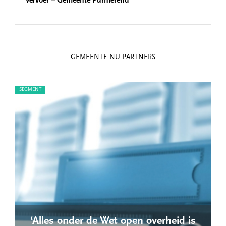
Vervoer – Gemeente Purmerend
GEMEENTE.NU PARTNERS
SEGMENT
SEG
‘Alles onder de Wet open overheid is