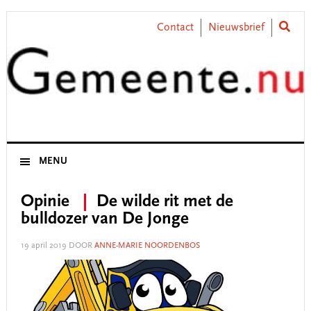
Skip
Skip
Skip
Skip
to
to
to
to
Contact
Nieuwsbrief
primary
main
primary
footer
navigation
content
sidebar
MENU
Opinie
De wilde rit met de
bulldozer van De Jonge
19 april 2019
DOOR
ANNE-MARIE NOORDENBOS