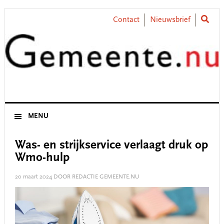
Skip
Skip
Skip
Skip
to
to
to
to
Contact
Nieuwsbrief
primary
main
primary
footer
navigation
content
sidebar
MENU
Was- en strijkservice verlaagt druk op
Wmo-hulp
20 maart 2024
DOOR REDACTIE GEMEENTE.NU