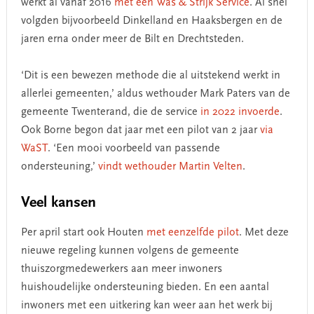
werkt al vanaf 2016
met een Was & Strijk Service
. Al snel
volgden bijvoorbeeld Dinkelland en Haaksbergen en de
jaren erna onder meer de Bilt en Drechtsteden.
‘Dit is een bewezen methode die al uitstekend werkt in
allerlei gemeenten,’ aldus wethouder Mark Paters van de
gemeente Twenterand, die de service
in 2022 invoerde
.
Ook Borne begon dat jaar met een pilot van 2 jaar
via
WaST
. ‘Een mooi voorbeeld van passende
ondersteuning,’
vindt wethouder Martin Velten
.
Veel kansen
Per april start ook Houten
met eenzelfde pilot
. Met deze
nieuwe regeling kunnen volgens de gemeente
thuiszorgmedewerkers aan meer inwoners
huishoudelijke ondersteuning bieden. En een aantal
inwoners met een uitkering kan weer aan het werk bij