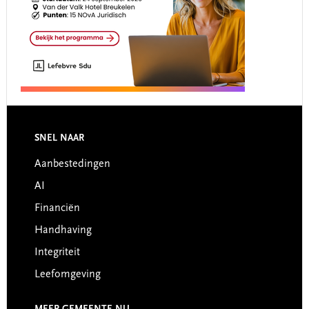
Footer
SNEL NAAR
Aanbestedingen
AI
Financiën
Handhaving
Integriteit
Leefomgeving