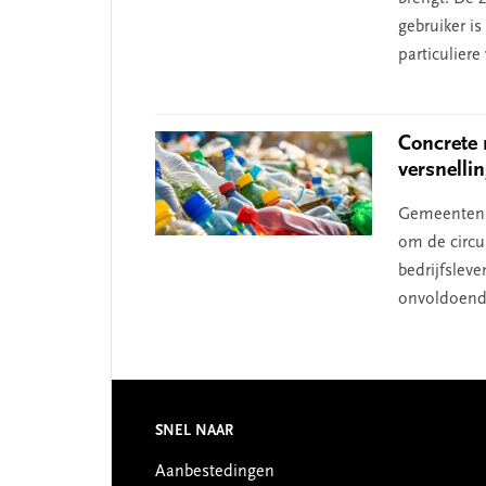
gebruiker i
particuliere
Concrete 
versnelli
Gemeenten p
om de circu
bedrijfsleve
onvoldoende
Footer
SNEL NAAR
Aanbestedingen