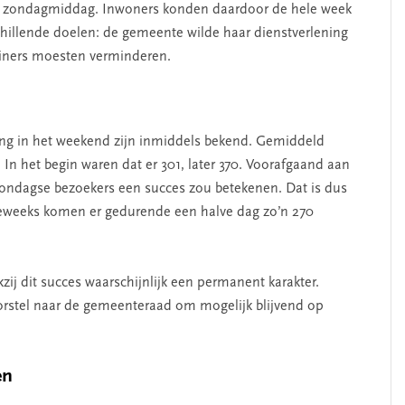
 op zondagmiddag. Inwoners konden daardoor de hele week
hillende doelen: de gemeente wilde haar dienstverlening
tainers moesten verminderen.
ng in het weekend zijn inmiddels bekend. Gemiddeld
n het begin waren dat er 301, later 370. Voorafgaand aan
ondagse bezoekers een succes zou betekenen. Dat is dus
deweeks komen er gedurende een halve dag zo’n 270
ij dit succes waarschijnlijk een permanent karakter.
SEGMENT
oorstel naar de gemeenteraad om mogelijk blijvend op
en