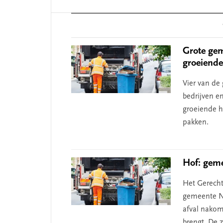
Reader
Interactions
Grote gem
groeiende
Vier van d
bedrijven e
groeiende h
pakken.
Hof: geme
Het Gerecht
gemeente No
afval nakom
brengt. De 