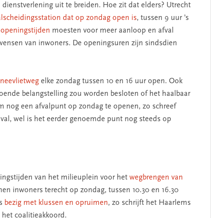
dienstverlening uit te breiden. Hoe zit dat elders? Utrecht
alscheidingsstation dat op zondag open is
, tussen 9 uur ’s
openingstijden
moesten voor meer aanloop en afval
 wensen van inwoners. De openingsuren zijn sindsdien
erschap
‘Met een integrale aanpak
nis’
kun je de jeugd beter
neevlietweg
elke zondag tussen 10 en 16 uur open. Ook
helpen’
oldoende belangstelling zou worden besloten of het haalbaar
m nog een afvalpunt op zondag te openen, zo schreef
 geval, wel is het eerder genoemde punt nog steeds op
ngstijden van het milieuplein voor het
wegbrengen van
en inwoners terecht op zondag, tussen 10.30 en 16.30
rs
bezig met klussen en opruimen
, zo schrijft het Haarlems
het coalitieakkoord.