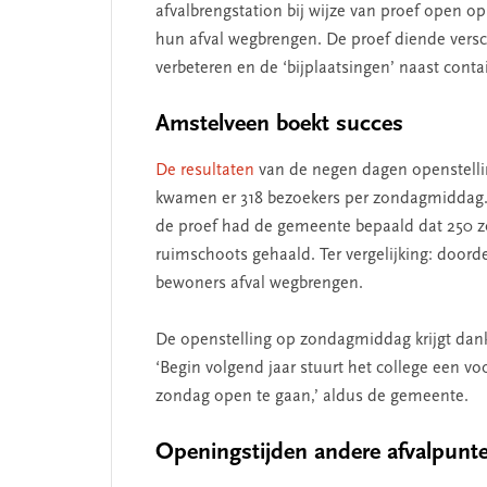
afvalbrengstation bij wijze van proef open
hun afval wegbrengen. De proef diende versc
verbeteren en de ‘bijplaatsingen’ naast con
Amstelveen boekt succes
De resultaten
van de negen dagen openstelli
kwamen er 318 bezoekers per zondagmiddag. I
de proef had de gemeente bepaald dat 250 z
ruimschoots gehaald. Ter vergelijking: door
bewoners afval wegbrengen.
De openstelling op zondagmiddag krijgt dankz
SEGMENT
‘Begin volgend jaar stuurt het college een v
zondag open te gaan,’ aldus de gemeente.
Openingstijden andere afvalpunt