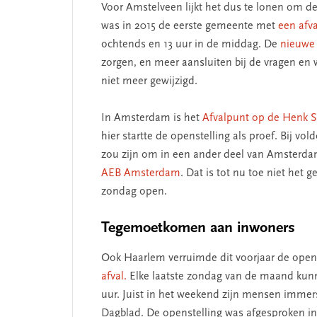
Voor Amstelveen lijkt het dus te lonen om de 
was in 2015 de eerste gemeente met
een afv
ochtends en 13 uur in de middag. De
nieuwe 
zorgen, en meer aansluiten bij de vragen en
niet meer gewijzigd.
 missie van Segment
‘Persoonlijk leid
begint bij zelfken
In Amsterdam is het
Afvalpunt op de Henk S
hier startte de openstelling als proef. Bij v
zou zijn om in een ander deel van Amsterda
AEB Amsterdam
. Dat is tot nu toe niet het
zondag open.
Tegemoetkomen aan inwoners
Ook Haarlem verruimde dit voorjaar de openi
afval.
Elke laatste zondag van de maand kunn
uur. Juist in het weekend zijn mensen imme
Dagblad. De openstelling was afgesproken in 