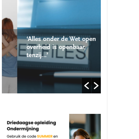
‘Alles onder de Wet open
‘Nieuwe lo
overheid is openbaar,
school ro
tenzij…’
op’