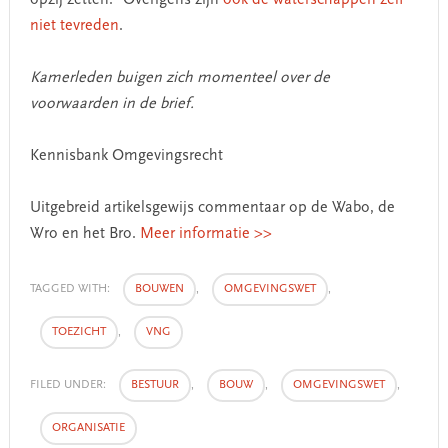
opzij zetten.” Overigens zijn
ook de waterschappen zelf
niet tevreden
.
Kamerleden buigen zich momenteel over de
voorwaarden in de brief.
Kennisbank Omgevingsrecht
Uitgebreid artikelsgewijs commentaar op de Wabo, de
Wro en het Bro.
Meer informatie >>
TAGGED WITH:
BOUWEN
,
OMGEVINGSWET
,
TOEZICHT
,
VNG
FILED UNDER:
BESTUUR
,
BOUW
,
OMGEVINGSWET
,
ORGANISATIE