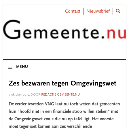
Skip
Skip
Skip
Skip
to
to
to
to
Contact
Nieuwsbrief
primary
main
primary
footer
navigation
content
sidebar
MENU
Zes bezwaren tegen Omgevingswet
7 oktober 2014
DOOR
REDACTIE GEMEENTE.NU
De eerder tevreden VNG laat nu toch weten dat gemeenten
hun “hoofd niet in een financiële strop willen steken” met
de Omgevingswet zoals die nu op tafel ligt. Het voorstel
moet tegemoet komen aan zes verschillende