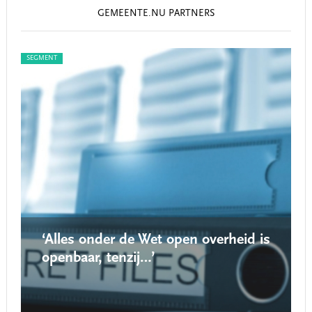
GEMEENTE.NU PARTNERS
SEGMENT
SEG
‘Alles onder de Wet open overheid is
openbaar, tenzij…’