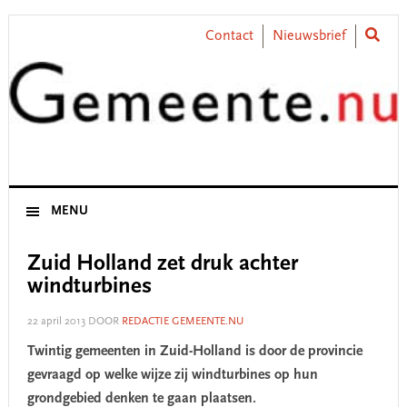
Skip
Skip
Skip
Skip
to
to
to
to
Contact
Nieuwsbrief
primary
main
primary
footer
navigation
content
sidebar
MENU
Zuid Holland zet druk achter
windturbines
22 april 2013
DOOR
REDACTIE GEMEENTE.NU
Twintig gemeenten in Zuid-Holland is door de provincie
gevraagd op welke wijze zij windturbines op hun
grondgebied denken te gaan plaatsen.