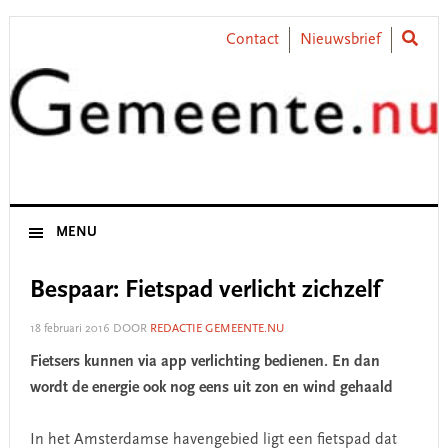
Skip
Skip
Skip
Skip
to
to
to
to
Contact
Nieuwsbrief
primary
main
primary
footer
navigation
content
sidebar
MENU
Bespaar: Fietspad verlicht zichzelf
18 februari 2016
DOOR
REDACTIE GEMEENTE.NU
Fietsers kunnen via app verlichting bedienen. En dan
wordt de energie ook nog eens uit zon en wind gehaald
In het Amsterdamse havengebied ligt een fietspad dat