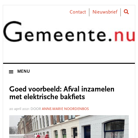
Skip
Skip
Skip
Skip
to
to
to
to
Contact
Nieuwsbrief
primary
main
primary
footer
navigation
content
sidebar
MENU
Goed voorbeeld: Afval inzamelen
met elektrische bakfiets
20 april 2021
DOOR
ANNE-MARIE NOORDENBOS