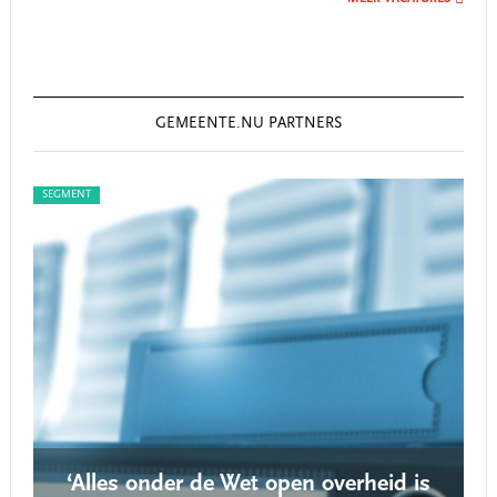
GEMEENTE.NU PARTNERS
SEGMENT
SEG
‘Alles onder de Wet open overheid is