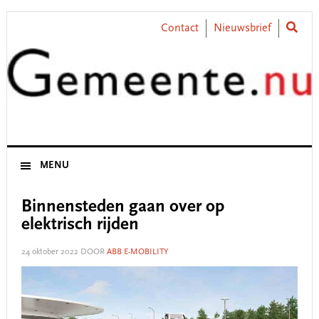
Skip
Skip
Skip
Skip
to
to
to
to
Contact
Nieuwsbrief
primary
main
primary
footer
navigation
content
sidebar
MENU
Binnensteden gaan over op
elektrisch rijden
24 oktober 2022
DOOR
ABB E-MOBILITY