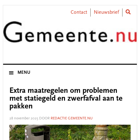
Skip
Skip
Skip
Skip
to
to
to
to
Contact
Nieuwsbrief
primary
main
primary
footer
navigation
content
sidebar
MENU
Extra maatregelen om problemen
met statiegeld en zwerfafval aan te
pakken
28 november 2025
DOOR
REDACTIE GEMEENTE.NU