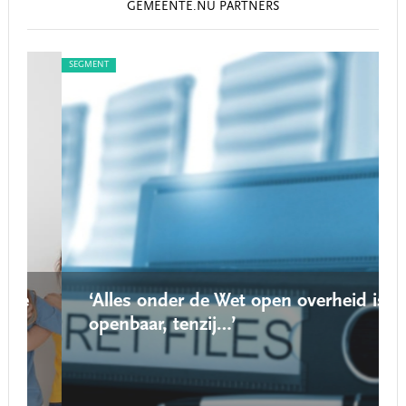
GEMEENTE.NU PARTNERS
SEGMENT
SEG
‘Alles onder de Wet open overheid is
openbaar, tenzij…’