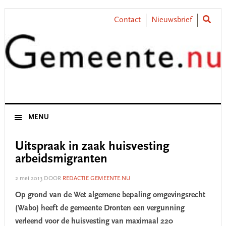
Skip
Skip
Skip
Skip
to
to
to
to
Contact
Nieuwsbrief
primary
main
primary
footer
navigation
content
sidebar
MENU
Uitspraak in zaak huisvesting
arbeidsmigranten
2 mei 2013
DOOR
REDACTIE GEMEENTE.NU
Op grond van de Wet algemene bepaling omgevingsrecht
(Wabo) heeft de gemeente Dronten een vergunning
verleend voor de huisvesting van maximaal 220