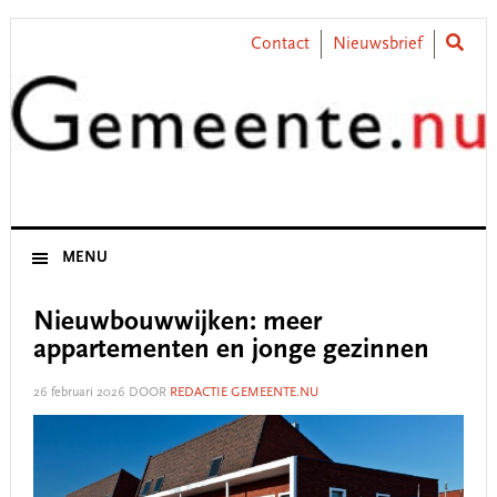
Skip
Skip
Skip
Skip
to
to
to
to
Contact
Nieuwsbrief
primary
main
primary
footer
navigation
content
sidebar
MENU
Nieuwbouwwijken: meer
appartementen en jonge gezinnen
26 februari 2026
DOOR
REDACTIE GEMEENTE.NU