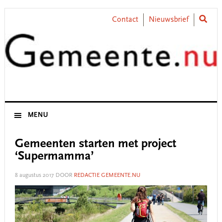
Skip
Skip
Skip
Skip
to
to
to
to
Contact
Nieuwsbrief
primary
main
primary
footer
navigation
content
sidebar
MENU
Gemeenten starten met project
‘Supermamma’
8 augustus 2017
DOOR
REDACTIE GEMEENTE.NU