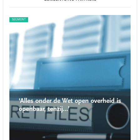
SEGMENT
SEG
‘Alles onder de Wet open overheid is
openbaar, tenzij…’