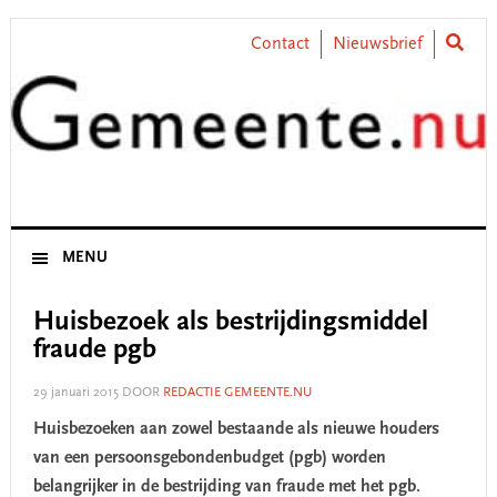
Skip
Skip
Skip
Skip
to
to
to
to
Contact
Nieuwsbrief
primary
main
primary
footer
navigation
content
sidebar
MENU
Huisbezoek als bestrijdingsmiddel
fraude pgb
29 januari 2015
DOOR
REDACTIE GEMEENTE.NU
Huisbezoeken aan zowel bestaande als nieuwe houders
van een persoonsgebondenbudget (pgb) worden
belangrijker in de bestrijding van fraude met het pgb.