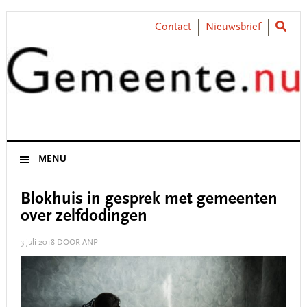
Skip
Skip
Skip
Skip
to
to
to
to
Contact
Nieuwsbrief
primary
main
primary
footer
navigation
content
sidebar
MENU
Blokhuis in gesprek met gemeenten
over zelfdodingen
3 juli 2018
DOOR ANP