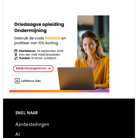
Footer
SNEL NAAR
Aanbestedingen
AI