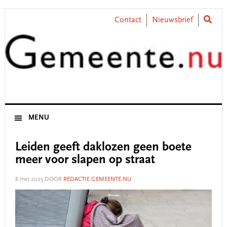
Skip
Skip
Skip
Skip
to
to
to
to
Contact
Nieuwsbrief
primary
main
primary
footer
navigation
content
sidebar
MENU
Leiden geeft daklozen geen boete
meer voor slapen op straat
8 mei 2025
DOOR
REDACTIE GEMEENTE.NU