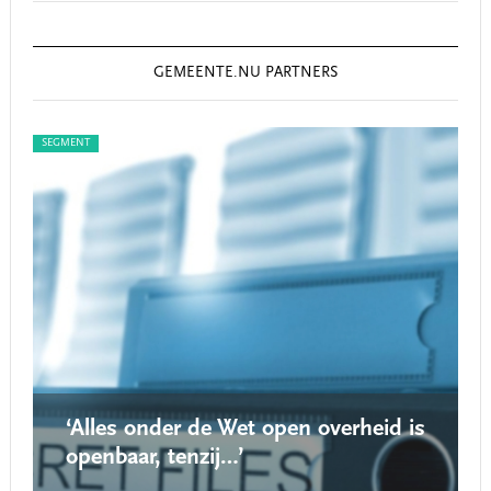
GEMEENTE.NU PARTNERS
SEGMENT
SEG
‘Alles onder de Wet open overheid is
openbaar, tenzij…’