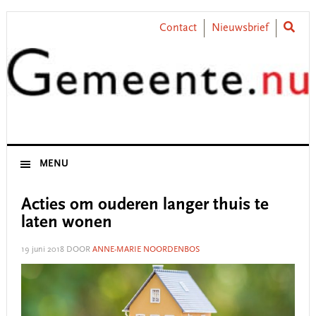
Skip
Skip
Skip
Skip
to
to
to
to
Contact
Nieuwsbrief
primary
main
primary
footer
navigation
content
sidebar
MENU
Acties om ouderen langer thuis te
laten wonen
19 juni 2018
DOOR
ANNE-MARIE NOORDENBOS