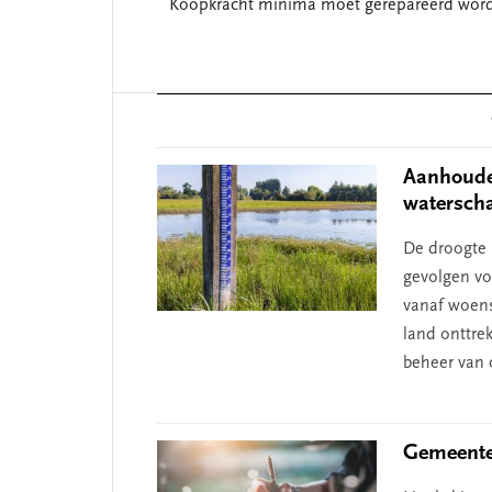
Koopkracht minima moet gerepareerd wor
Reader
Interactions
Aanhouden
watersch
De droogte 
gevolgen v
vanaf woensd
land onttre
beheer van 
Gemeente