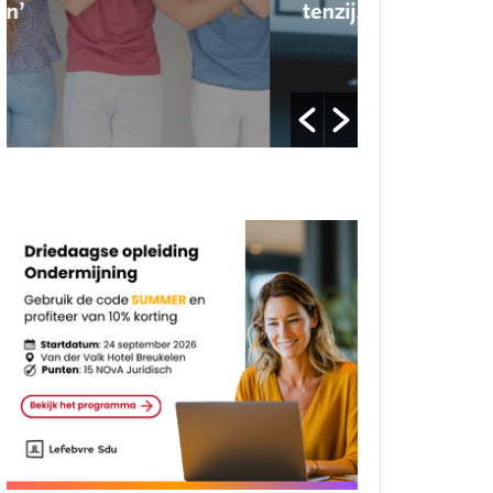
tenzij…’
op