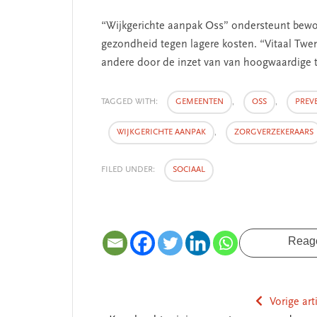
“Wijkgerichte aanpak Oss” ondersteunt bewon
gezondheid tegen lagere kosten. “Vitaal Twen
andere door de inzet van van hoogwaardige te
TAGGED WITH:
GEMEENTEN
,
OSS
,
PREV
SEGMENT
SEGMENT
WIJKGERICHTE AANPAK
,
ZORGVERZEKERAARS
FILED UNDER:
SOCIAAL
Reag
De missie van Segment
‘Persoonli
Vorige art
begint bij