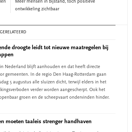
den
Meer mensen in bijstand, toch positieve
helpen’
ontwikkeling zichtbaar
GERELATEERD
de droogte leidt tot nieuwe maatregelen bij
appen
in Nederland blijft aanhouden en dat heeft directe
oor gemeenten. In de regio Den Haag-Rotterdam gaan
ag 5 augustus alle sluizen dicht, terwijl elders in het
kkingsverboden verder worden aangescherpt. Ook het
openbaar groen en de scheepvaart ondervinden hinder.
n moeten taaleis strenger handhaven