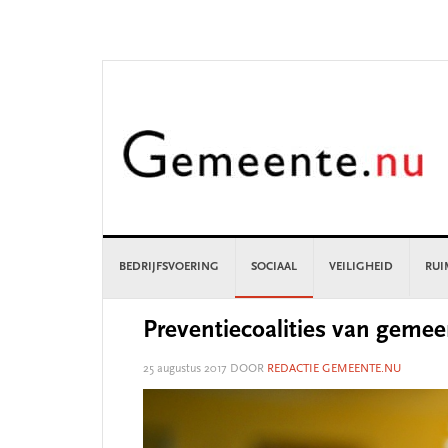
Skip
Skip
Skip
Skip
to
to
to
to
primary
main
primary
footer
navigation
content
sidebar
BEDRIJFSVOERING
SOCIAAL
VEILIGHEID
RUI
Preventiecoalities van gemee
25 augustus 2017
DOOR
REDACTIE GEMEENTE.NU