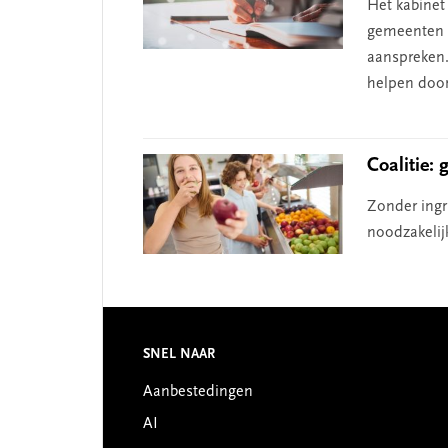
Het kabinet 
gemeenten d
aanspreken.
helpen door
Coalitie:
Zonder ingr
noodzakelij
Footer
SNEL NAAR
Aanbestedingen
AI