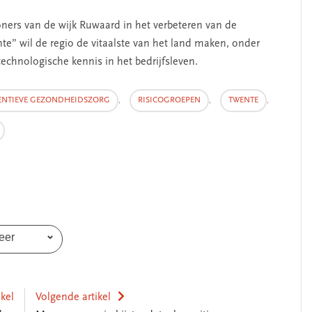
ers van de wijk Ruwaard in het verbeteren van de
te” wil de regio de vitaalste van het land maken, onder
chnologische kennis in het bedrijfsleven.
ENTIEVE GEZONDHEIDSZORG
,
RISICOGROEPEN
,
TWENTE
,
SEGMENT
eer
jk leiderschap
‘Met een integrale aanp
ikel
Volgende artikel
 zelfkennis’
kun je de jeugd beter