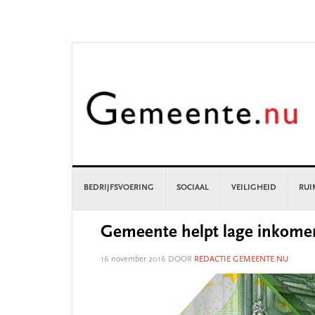
Skip
Skip
Skip
Skip
to
to
to
to
primary
main
primary
footer
navigation
content
sidebar
BEDRIJFSVOERING
SOCIAAL
VEILIGHEID
RUI
Gemeente helpt lage inkome
16 november 2016
DOOR
REDACTIE GEMEENTE.NU