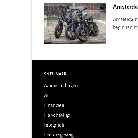
Amsterdam
Amsterdam w
beginnen me
Footer
SNEL NAAR
Aanbestedingen
AI
Financiën
Handhaving
Integriteit
Leefomgeving