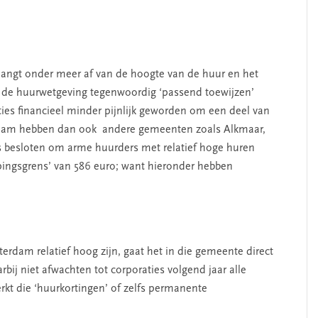
SEGMENT
hangt onder meer af van de hoogte van de huur en het
 de huurwetgeving tegenwoordig ‘passend toewijzen’
raties financieel minder pijnlijk geworden om een deel van
rdam hebben dan ook andere gemeenten zoals Alkmaar,
 besloten om arme huurders met relatief hoge huren
pingsgrens’ van 586 euro; want hieronder hebben
erschap
‘Met een integrale aanpak
rdam relatief hoog zijn, gaat het in die gemeente direct
nis’
kun je de jeugd beter
j niet afwachten tot corporaties volgend jaar alle
helpen’
kt die ‘huurkortingen’ of zelfs permanente