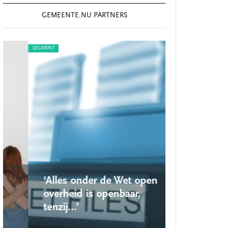
GEMEENTE.NU PARTNERS
SEGMENT
SEGMENT
‘Alles onder de Wet open
‘Nieuwe lo
overheid is openbaar,
school ro
tenzij…’
op’