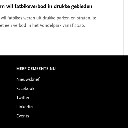
 wil fatbikeverbod in drukke gebieden
il fatbikes weren uit drukke parken en straten, te
t een verbod in het Vondelpark vanaf 2026.
MEER GEMEENTE.NU
Nieuwsbrief
Facebook
Twitter
Linkedin
Events