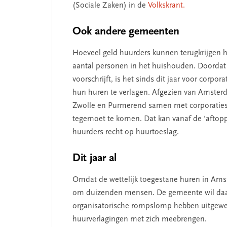
(Sociale Zaken) in de
Volkskrant.
Ook andere gemeenten
SEGMENT
Hoeveel geld huurders kunnen terugkrijgen 
aantal personen in het huishouden. Doordat
voorschrijft, is het sinds dit jaar voor corpo
hun huren te verlagen. Afgezien van Amste
Zwolle en Purmerend samen met corporaties
tegemoet te komen. Dat kan vanaf de ‘aftop
huurders recht op huurtoeslag.
Dit jaar al
 missie van Segment
‘Persoonlijk leid
Omdat de wettelijk toegestane huren in Amste
begint bij zelfken
om duizenden mensen. De gemeente wil daarbi
organisatorische rompslomp hebben uitgewer
huurverlagingen met zich meebrengen.