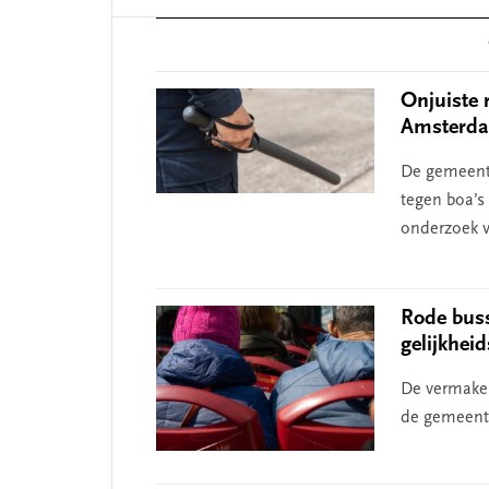
Reader
Interactions
Onjuiste 
Amsterda
De gemeent
tegen boa’s 
onderzoek v
Rode buss
gelijkhei
De vermakel
de gemeente