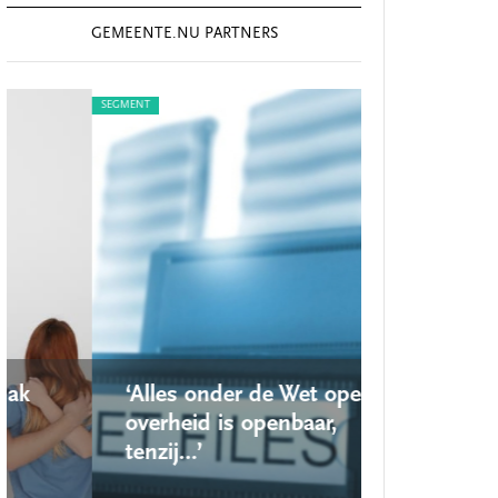
GEMEENTE.NU PARTNERS
SEGMENT
SEGMENT
‘Alles onder de Wet open
‘Nieuwe 
overheid is openbaar,
school 
tenzij…’
op’