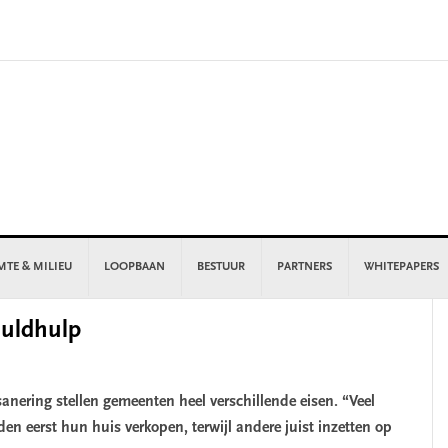
MTE & MILIEU
LOOPBAAN
BESTUUR
PARTNERS
WHITEPAPERS
P
huldhulp
S
anering stellen gemeenten heel verschillende eisen. “Veel
n eerst hun huis verkopen, terwijl andere juist inzetten op