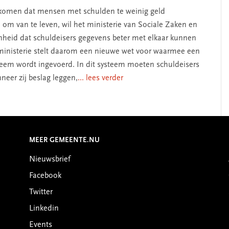
komen dat mensen met schulden te weinig geld
om van te leven, wil het ministerie van Sociale Zaken en
heid dat schuldeisers gegevens beter met elkaar kunnen
ministerie stelt daarom een nieuwe wet voor waarmee een
steem wordt ingevoerd. In dit systeem moeten schuldeisers
eer zij beslag leggen,
... lees verder
MEER GEMEENTE.NU
Nieuwsbrief
Facebook
Twitter
Linkedin
Events