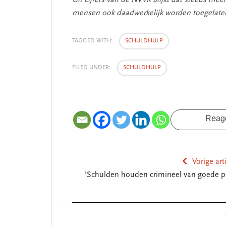
Uit cijfers van de NVVK blijkt dat steeds 
mensen ook daadwerkelijk worden toegelaten
TAGGED WITH:
SCHULDHULP
ENT
SEGMENT
FILED UNDER:
SCHULDHULP
Reag
Vorige art
'Schulden houden crimineel van goede p
De missie van Segment
‘Persoonlijk le
begint bij zelf
Reader
Interactions