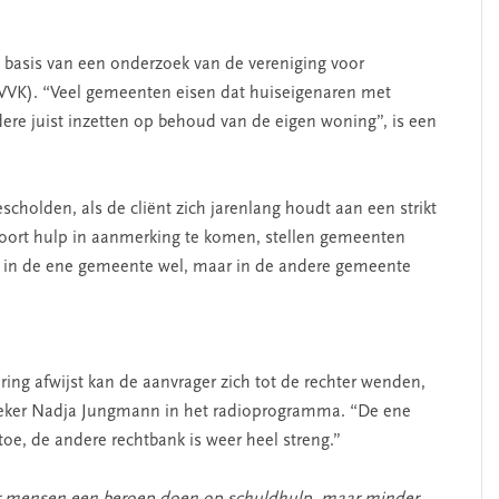
basis van een onderzoek van de vereniging voor
NVVK). “Veel gemeenten eisen dat huiseigenaren met
dere juist inzetten op behoud van de eigen woning”, is een
cholden, als de cliënt zich jarenlang houdt aan een strikt
oort hulp in aanmerking te komen, stellen gemeenten
gt in de ene gemeente wel, maar in de andere gemeente
ng afwijst kan de aanvrager zich tot de rechter wenden,
rzoeker Nadja Jungmann in het radioprogramma. “De ene
 toe, de andere rechtbank is weer heel streng.”