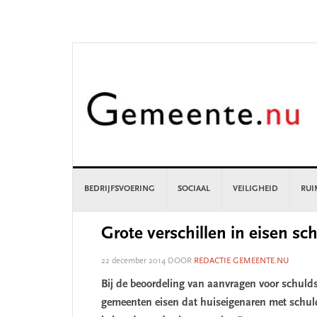
Skip
Skip
Skip
Skip
to
to
to
to
primary
main
primary
footer
navigation
content
sidebar
BEDRIJFSVOERING
SOCIAAL
VEILIGHEID
RUI
Grote verschillen in eisen sc
22 december 2014
DOOR
REDACTIE GEMEENTE.NU
Bij de beoordeling van aanvragen voor schulds
gemeenten eisen dat huiseigenaren met schulde