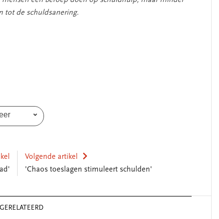
meer mensen een beroep doen op schuldhulp, maar minder
 tot de schuldsanering.
SEGMENT
eer
ikel
Volgende artikel
ad'
'Chaos toeslagen stimuleert schulden'
iderschap
‘Met een integrale aanpak
kennis’
kun je de jeugd beter
helpen’
GERELATEERD