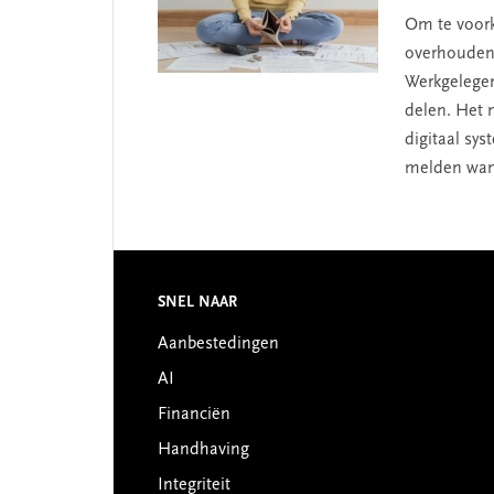
Om te voor
overhouden 
Werkgelegen
delen. Het 
digitaal sy
melden wann
Footer
SNEL NAAR
Aanbestedingen
AI
Financiën
Handhaving
Integriteit