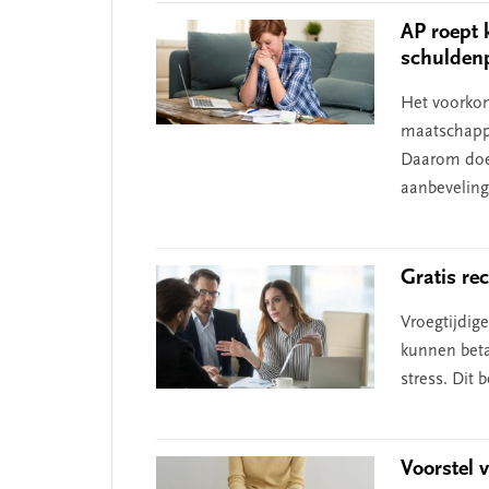
AP roept 
schulden
Het voorkom
maatschappe
Daarom doet
aanbeveling
Gratis re
Vroegtijdig
kunnen beta
stress. Dit 
Voorstel 