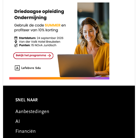
Footer
SNEL NAAR
Aanbestedingen
AI
Financiën