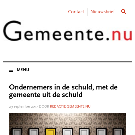
Skip
Skip
Skip
Skip
to
to
to
to
Contact
Nieuwsbrief
primary
main
primary
footer
navigation
content
sidebar
MENU
Ondernemers in de schuld, met de
gemeente uit de schuld
29 september 2017
DOOR
REDACTIE GEMEENTE.NU