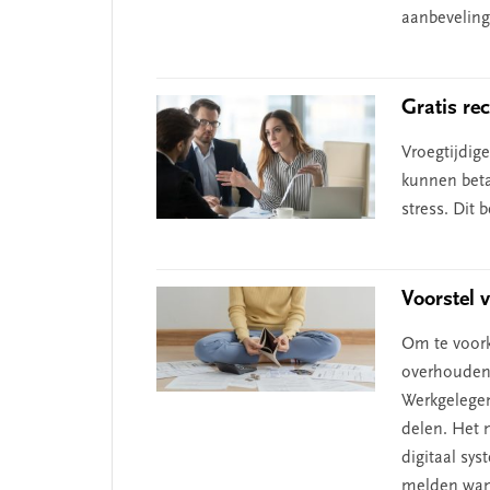
aanbeveling
Gratis re
Vroegtijdig
kunnen beta
stress. Dit 
Voorstel 
Om te voor
overhouden 
Werkgelegen
delen. Het 
digitaal sy
melden wann