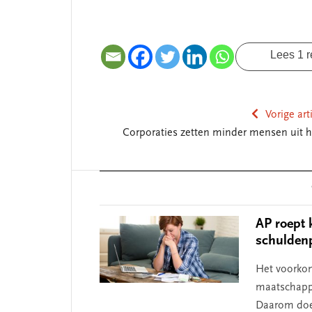
Lees 1 r
SEGMENT
SEGMENT
Vorige art
Corporaties zetten minder mensen uit h
Reader
Interactions
AP roept 
schulden
Het voorkom
De missie van Segment
‘Per
maatschappe
begin
Daarom doet