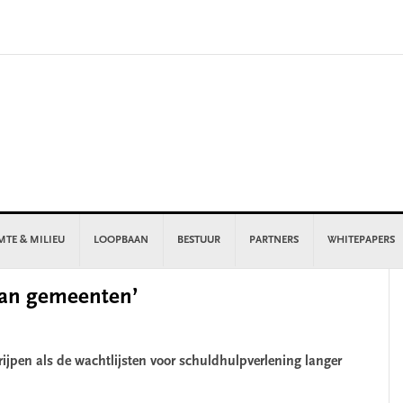
MTE & MILIEU
LOOPBAAN
BESTUUR
PARTNERS
WHITEPAPERS
P
 van gemeenten’
S
grijpen als de wachtlijsten voor schuldhulpverlening langer