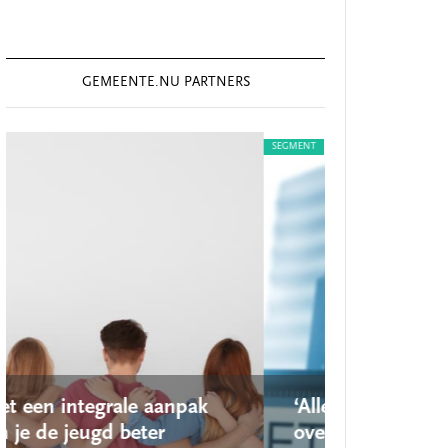
GEMEENTE.NU PARTNERS
SEGMENT
 aanpak
‘Alles onder de Wet open
er
overheid is openbaar,