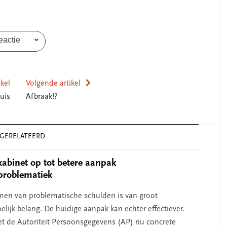
eactie
SEGMENT
ikel
Volgende artikel
uis
Afbraak!?
GERELATEERD
kabinet op tot betere aanpak
problematiek
en van problematische schulden is van groot
soonlijk leiderschap
‘Met een integrale
lijk belang. De huidige aanpak kan echter effectiever.
t bij zelfkennis’
kun je de jeugd bet
 de Autoriteit Persoonsgegevens (AP) nu concrete