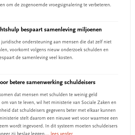
helpen’
en om de zogenoemde vroegsignalering te verbeteren.
chtshulp bespaart samenleving miljoenen
e juridische ondersteuning aan mensen die dat zelf niet
len, voorkomt volgens nieuw onderzoek schulden en
bespaart de samenleving veel kosten.
voor betere samenwerking schuldeisers
komen dat mensen met schulden te weinig geld
om van te leven, wil het ministerie van Sociale Zaken en
heid dat schuldeisers gegevens beter met elkaar kunnen
ministerie stelt daarom een nieuwe wet voor waarmee een
steem wordt ingevoerd. In dit systeem moeten schuldeisers
eer zij beslag leggen,
... lees verder