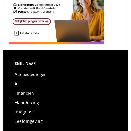
Footer
SNEL NAAR
Aanbestedingen
AI
Financiën
Handhaving
Integriteit
Leefomgeving