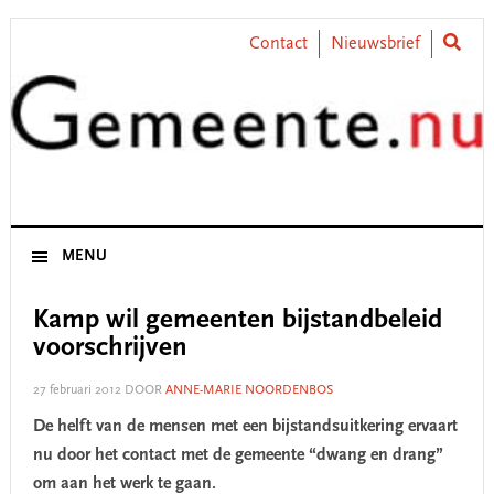
Skip
Skip
Skip
Skip
to
to
to
to
Contact
Nieuwsbrief
primary
main
primary
footer
navigation
content
sidebar
MENU
Kamp wil gemeenten bijstandbeleid
voorschrijven
27 februari 2012
DOOR
ANNE-MARIE NOORDENBOS
De helft van de mensen met een bijstandsuitkering ervaart
nu door het contact met de gemeente “dwang en drang”
om aan het werk te gaan.