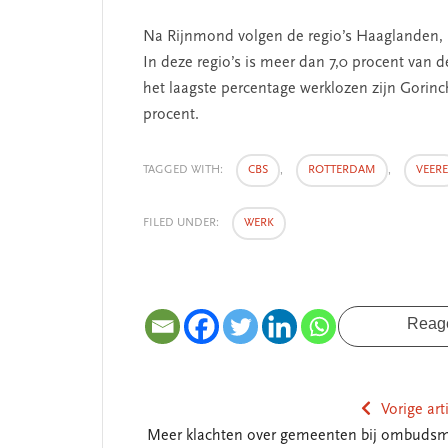
SEGMENT
SEGMENT
Na Rijnmond volgen de regio’s Haaglanden, 
In deze regio’s is meer dan 7,0 procent van 
het laagste percentage werklozen zijn Gorinc
procent.
TAGGED WITH:
CBS
,
ROTTERDAM
,
VEERE
FILED UNDER:
WERK
De missie van Segment
‘Persoonlijk
begint bij ze
Reag
Vorige art
Meer klachten over gemeenten bij ombuds