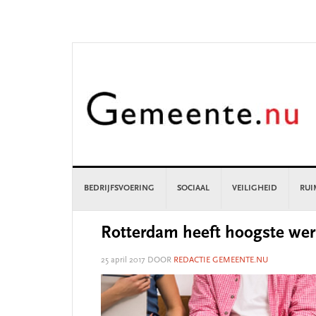
Skip
Skip
Skip
Skip
to
to
to
to
primary
main
primary
footer
navigation
content
sidebar
BEDRIJFSVOERING
SOCIAAL
VEILIGHEID
RUI
Rotterdam heeft hoogste wer
25 april 2017
DOOR
REDACTIE GEMEENTE.NU