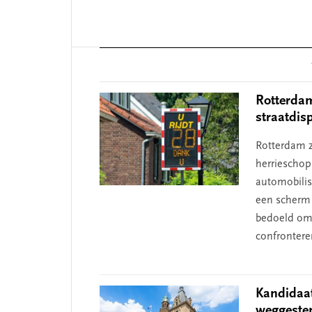
Reader
Interactions
Rotterdam
straatdis
Rotterdam z
herrieschop
automobilist
een scherm 
bedoeld om 
confrontere
Kandidaa
weggest