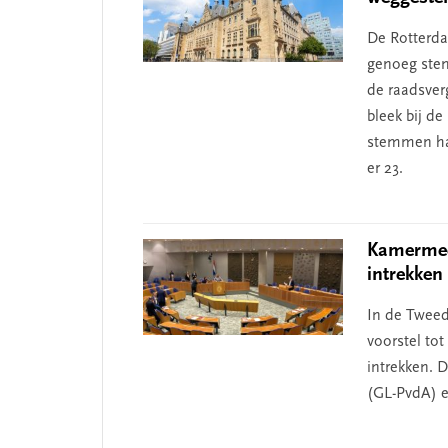
De Rotterda
genoeg stem
de raadsver
bleek bij d
stemmen ha
er 23.
Kamermeer
intrekken
In de Tweed
voorstel to
intrekken. D
(GL-PvdA) e