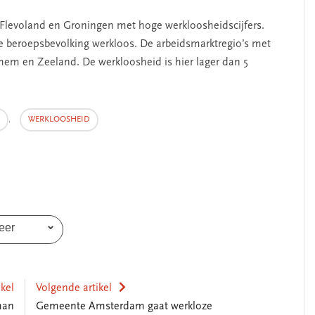
SEGMENT
Flevoland en Groningen met hoge werkloosheidscijfers.
de beroepsbevolking werkloos. De arbeidsmarktregio’s met
hem en Zeeland. De werkloosheid is hier lager dan 5
,
WERKLOOSHEID
 leiderschap
‘Met een integrale aanpak
lfkennis’
kun je de jeugd beter
helpen’
eer
ikel
Volgende artikel
man
Gemeente Amsterdam gaat werkloze