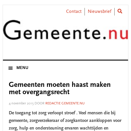
Skip
Skip
Skip
Skip
to
to
to
to
Contact
Nieuwsbrief
primary
main
primary
footer
navigation
content
sidebar
MENU
Gemeenten moeten haast maken
met overgangsrecht
4 november 2015
DOOR
REDACTIE GEMEENTE.NU
De toegang tot zorg verloopt stroef . Veel mensen die bij
gemeente, zorgverzekeraar of zorgkantoor aankloppen voor
zorg, hulp en ondersteuning ervaren wachttijden en