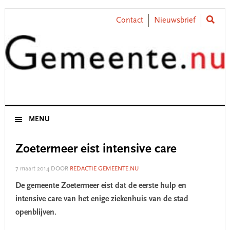
Skip
Skip
Skip
Skip
to
to
to
to
Contact
Nieuwsbrief
primary
main
primary
footer
navigation
content
sidebar
MENU
Zoetermeer eist intensive care
7 maart 2014
DOOR
REDACTIE GEMEENTE.NU
De gemeente Zoetermeer eist dat de eerste hulp en
intensive care van het enige ziekenhuis van de stad
openblijven.